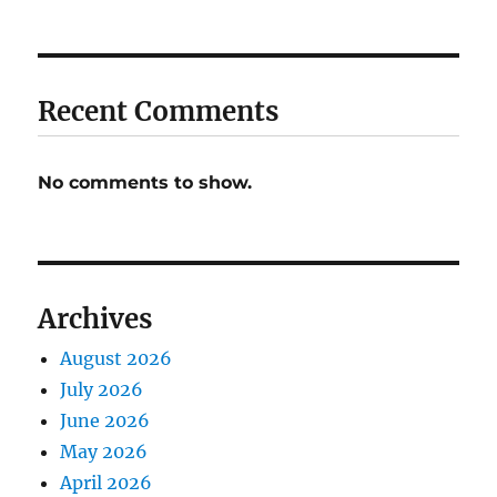
Recent Comments
No comments to show.
Archives
August 2026
July 2026
June 2026
May 2026
April 2026