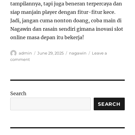
tampilannya, tapi juga beneran terpercaya dan
siap manjain player dengan fitur-fitur kece.
Jadi, jangan cuma nonton doang, coba main di
Nagawin dan rasain sendiri gimana inovasi slot
online masa depan itu bekerja!
Author
Posted
Tags
admin
June 29, 2025
nagawin
Leave a
on
on
comment
Nagawin
Slot:
Inovasi
Terbaru
dalam
Search
Dunia
Slot
SEARCH
Online
yang
Menarik
Perhatian