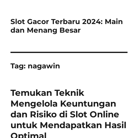
Slot Gacor Terbaru 2024: Main
dan Menang Besar
Tag:
nagawin
Temukan Teknik
Mengelola Keuntungan
dan Risiko di Slot Online
untuk Mendapatkan Hasil
Optimal