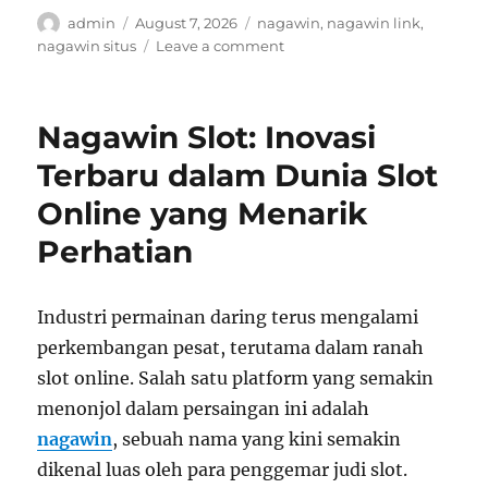
Author
Posted
Tags
admin
August 7, 2026
nagawin
,
nagawin link
,
on
on
nagawin situs
Leave a comment
Temukan
Teknik
Mengelola
Nagawin Slot: Inovasi
Keuntungan
dan
Terbaru dalam Dunia Slot
Risiko
Online yang Menarik
di
Slot
Perhatian
Online
untuk
Mendapatkan
Industri permainan daring terus mengalami
Hasil
Optimal
perkembangan pesat, terutama dalam ranah
slot online. Salah satu platform yang semakin
menonjol dalam persaingan ini adalah
nagawin
, sebuah nama yang kini semakin
dikenal luas oleh para penggemar judi slot.