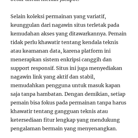
Selain koleksi permainan yang variatif,
keunggulan dari nagawin situs terletak pada
kemudahan akses yang ditawarkannya. Pemain
tidak perlu khawatir tentang kendala teknis
atau keamanan data, karena platform ini
menerapkan sistem enkripsi canggih dan
support responsif. Situs ini juga menyediakan
nagawin link yang aktif dan stabil,
memudahkan pengguna untuk masuk kapan
saja tanpa hambatan. Dengan demikian, setiap
pemain bisa fokus pada permainan tanpa harus
khawatir tentang gangguan teknis atau
ketersediaan fitur lengkap yang mendukung
pengalaman bermain yang menyenangkan.