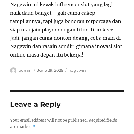
Nagawin ini kayak influencer slot yang lagi
naik daun banget—gak cuma cakep
tampilannya, tapi juga beneran terpercaya dan
siap manjain player dengan fitur-fitur kece.
Jadi, jangan cuma nonton doang, coba main di
Nagawin dan rasain sendiri gimana inovasi slot
online masa depan itu bekerja!
Author
Posted
Tags
admin
June 29, 2025
nagawin
on
Leave a Reply
Your email address will not be published.
Required fields
are marked
*