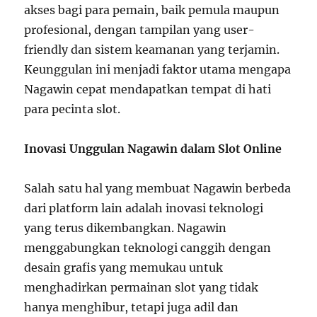
akses bagi para pemain, baik pemula maupun
profesional, dengan tampilan yang user-
friendly dan sistem keamanan yang terjamin.
Keunggulan ini menjadi faktor utama mengapa
Nagawin cepat mendapatkan tempat di hati
para pecinta slot.
Inovasi Unggulan Nagawin dalam Slot Online
Salah satu hal yang membuat Nagawin berbeda
dari platform lain adalah inovasi teknologi
yang terus dikembangkan. Nagawin
menggabungkan teknologi canggih dengan
desain grafis yang memukau untuk
menghadirkan permainan slot yang tidak
hanya menghibur, tetapi juga adil dan