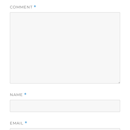
COMMENT
*
NAME
*
EMAIL
*