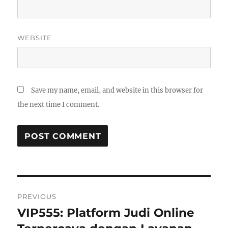
WEBSITE
Save my name, email, and website in this browser for
the next time I comment.
Post
PREVIOUS
navigation
VIP555: Platform Judi Online
Previous
post: