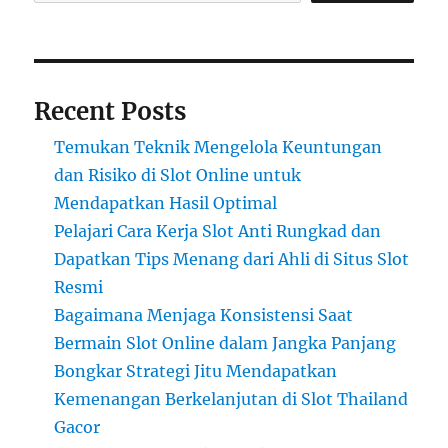
Recent Posts
Temukan Teknik Mengelola Keuntungan
dan Risiko di Slot Online untuk
Mendapatkan Hasil Optimal
Pelajari Cara Kerja Slot Anti Rungkad dan
Dapatkan Tips Menang dari Ahli di Situs Slot
Resmi
Bagaimana Menjaga Konsistensi Saat
Bermain Slot Online dalam Jangka Panjang
Bongkar Strategi Jitu Mendapatkan
Kemenangan Berkelanjutan di Slot Thailand
Gacor