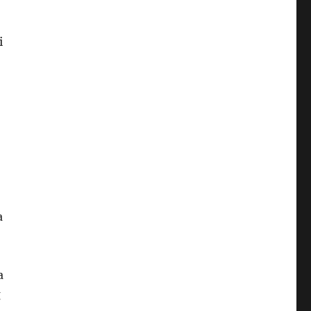
i
a
a
g