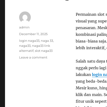
Permainan slot s
visual yang sup
Author
admin
penasaran. Mesk
Posted
December 11, 2025
kombinasi palin
on
Tags
login naga33
,
naga 33
,
biasa-biasa saja
naga33
,
naga33 link
lebih interaktif
alternatif
,
slot naga33
on
Leave a comment
Salah satu daya 
Petualangan
Seru
nggak perlu lagi
di
lakukan
login n
Dunia
yang beda-beda. 
Slot
Modern
Mesir kuno, hi
klik dan main. 
fitur unik sepert