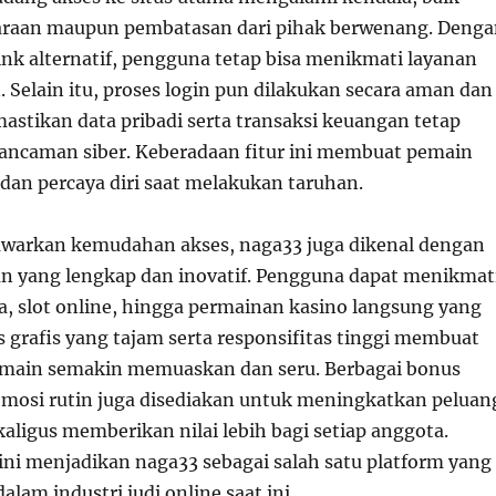
araan maupun pembatasan dari pihak berwenang. Denga
ink alternatif, pengguna tetap bisa menikmati layanan
 Selain itu, proses login pun dilakukan secara aman dan
astikan data pribadi serta transaksi keuangan tetap
i ancaman siber. Keberadaan fitur ini membuat pemain
an percaya diri saat melakukan taruhan.
warkan kemudahan akses, naga33 juga dikenal dengan
an yang lengkap dan inovatif. Pengguna dapat menikmat
a, slot online, hingga permainan kasino langsung yang
tas grafis yang tajam serta responsifitas tinggi membuat
main semakin memuaskan dan seru. Berbagai bonus
mosi rutin juga disediakan untuk meningkatkan peluan
ligus memberikan nilai lebih bagi setiap anggota.
 ini menjadikan naga33 sebagai salah satu platform yang
alam industri judi online saat ini.