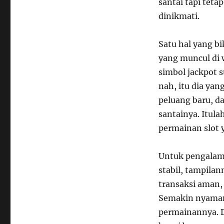
santai tapi teta
dinikmati.
Satu hal yang b
yang muncul di 
simbol jackpot s
nah, itu dia yan
peluang baru, d
santainya. Itul
permainan slot 
Untuk pengalama
stabil, tampila
transaksi aman, 
Semakin nyaman
permainannya. D