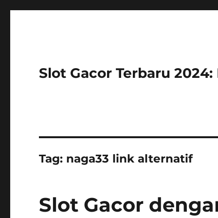
Slot Gacor Terbaru 2024
Tag:
naga33 link alternatif
Slot Gacor denga