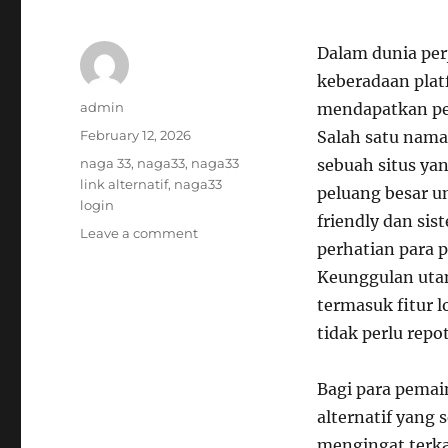
Dalam dunia per
keberadaan plat
Author
admin
mendapatkan p
Posted
February 12, 2026
Salah satu nama
on
Tags
naga 33
,
naga33
,
naga33
sebuah situs ya
link alternatif
,
naga33
peluang besar 
login
friendly dan s
on
Leave a comment
perhatian para 
Slot
Gacor
Keunggulan utam
dengan
termasuk fitur 
Gameplay
tidak perlu rep
Responsif
Bagi para pemai
alternatif yang s
mengingat terka