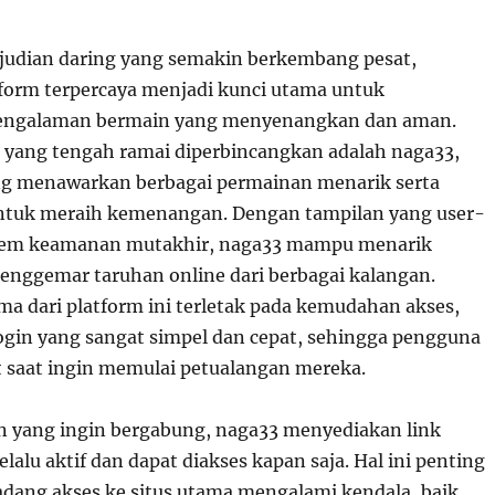
judian daring yang semakin berkembang pesat,
form terpercaya menjadi kunci utama untuk
engalaman bermain yang menyenangkan dan aman.
 yang tengah ramai diperbincangkan adalah naga33,
ng menawarkan berbagai permainan menarik serta
untuk meraih kemenangan. Dengan tampilan yang user-
istem keamanan mutakhir, naga33 mampu menarik
penggemar taruhan online dari berbagai kalangan.
a dari platform ini terletak pada kemudahan akses,
login yang sangat simpel dan cepat, sehingga pengguna
ot saat ingin memulai petualangan mereka.
n yang ingin bergabung, naga33 menyediakan link
elalu aktif dan dapat diakses kapan saja. Hal ini penting
dang akses ke situs utama mengalami kendala, baik