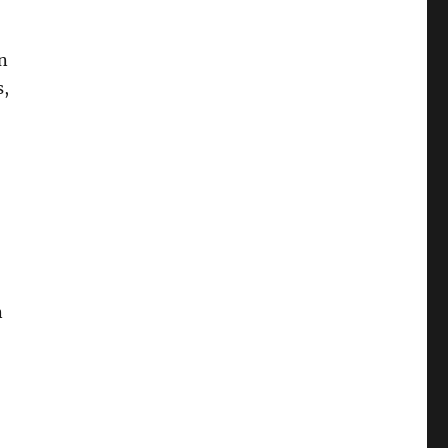
n
s,
n