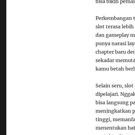
bisa bikin pemai
Perkembangan t
slot terasa lebi
dan gameplay ma
punya narasi l
chapter baru de
sekadar memutar
kamu betah ber
Selain seru, sl
dipelajari. Ngga
bisa langsung pa
meningkatkan p
tinggi, memanfa
menentukan bat