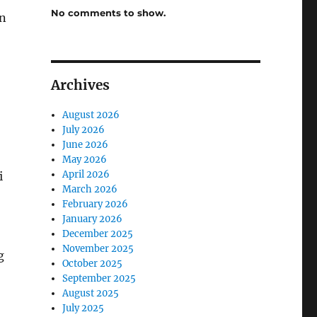
No comments to show.
n
Archives
August 2026
July 2026
June 2026
May 2026
April 2026
i
March 2026
February 2026
January 2026
December 2025
November 2025
g
October 2025
September 2025
August 2025
July 2025