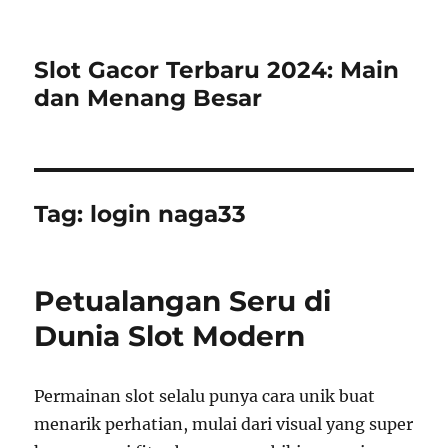
Slot Gacor Terbaru 2024: Main
dan Menang Besar
Tag:
login naga33
Petualangan Seru di
Dunia Slot Modern
Permainan slot selalu punya cara unik buat
menarik perhatian, mulai dari visual yang super