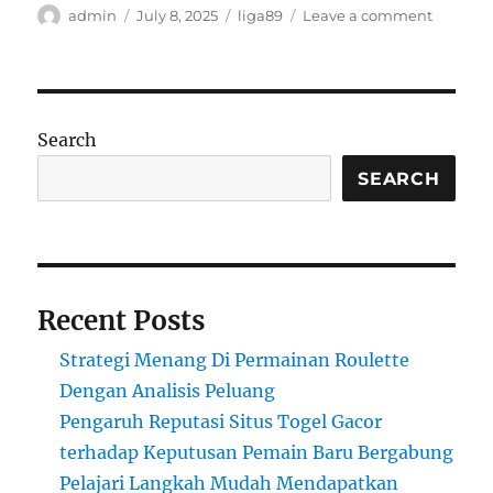
Author
Posted
Tags
on
admin
July 8, 2025
liga89
Leave a comment
on
Liga89:
Pilihan
Terbaik
Platfor
Judi
Search
Online
dengan
SEARCH
Layana
Terperc
dan
Lengka
Recent Posts
Strategi Menang Di Permainan Roulette
Dengan Analisis Peluang
Pengaruh Reputasi Situs Togel Gacor
terhadap Keputusan Pemain Baru Bergabung
Pelajari Langkah Mudah Mendapatkan