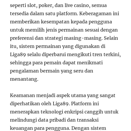
seperti slot, poker, dan live casino, semua
tersedia dalam satu platform. Keberagaman ini
memberikan kesempatan kepada pengguna
untuk memilih jenis permainan sesuai dengan
preferensi dan strategi masing-masing. Selain
itu, sistem permainan yang digunakan di
Liga89 selalu diperbarui mengikuti tren terkini,
sehingga para pemain dapat menikmati
pengalaman bermain yang seru dan
menantang.
Keamanan menjadi aspek utama yang sangat
diperhatikan oleh Liga89. Platform ini
menerapkan teknologi enkripsi canggih untuk
melindungi data pribadi dan transaksi
keuangan para pengguna. Dengan sistem