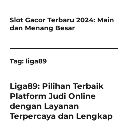
Slot Gacor Terbaru 2024: Main
dan Menang Besar
Tag:
liga89
Liga89: Pilihan Terbaik
Platform Judi Online
dengan Layanan
Terpercaya dan Lengkap