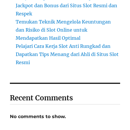
Jackpot dan Bonus dari Situs Slot Resmi dan
Respek
Temukan Teknik Mengelola Keuntungan
dan Risiko di Slot Online untuk
Mendapatkan Hasil Optimal
Pelajari Cara Kerja Slot Anti Rungkad dan
Dapatkan Tips Menang dari Ahli di Situs Slot
Resmi
Recent Comments
No comments to show.