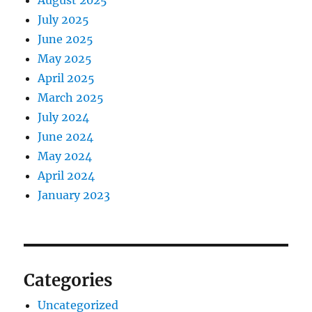
August 2025
July 2025
June 2025
May 2025
April 2025
March 2025
July 2024
June 2024
May 2024
April 2024
January 2023
Categories
Uncategorized