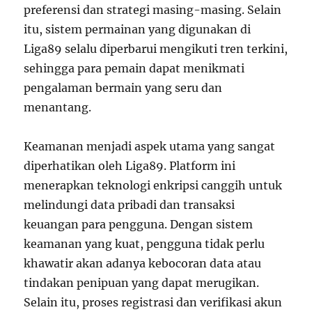
preferensi dan strategi masing-masing. Selain
itu, sistem permainan yang digunakan di
Liga89 selalu diperbarui mengikuti tren terkini,
sehingga para pemain dapat menikmati
pengalaman bermain yang seru dan
menantang.
Keamanan menjadi aspek utama yang sangat
diperhatikan oleh Liga89. Platform ini
menerapkan teknologi enkripsi canggih untuk
melindungi data pribadi dan transaksi
keuangan para pengguna. Dengan sistem
keamanan yang kuat, pengguna tidak perlu
khawatir akan adanya kebocoran data atau
tindakan penipuan yang dapat merugikan.
Selain itu, proses registrasi dan verifikasi akun