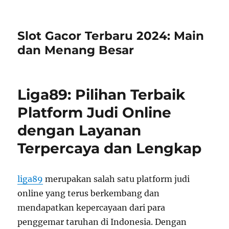
Slot Gacor Terbaru 2024: Main
dan Menang Besar
Liga89: Pilihan Terbaik
Platform Judi Online
dengan Layanan
Terpercaya dan Lengkap
liga89
merupakan salah satu platform judi
online yang terus berkembang dan
mendapatkan kepercayaan dari para
penggemar taruhan di Indonesia. Dengan