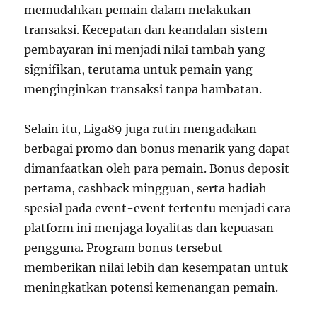
memudahkan pemain dalam melakukan
transaksi. Kecepatan dan keandalan sistem
pembayaran ini menjadi nilai tambah yang
signifikan, terutama untuk pemain yang
menginginkan transaksi tanpa hambatan.
Selain itu, Liga89 juga rutin mengadakan
berbagai promo dan bonus menarik yang dapat
dimanfaatkan oleh para pemain. Bonus deposit
pertama, cashback mingguan, serta hadiah
spesial pada event-event tertentu menjadi cara
platform ini menjaga loyalitas dan kepuasan
pengguna. Program bonus tersebut
memberikan nilai lebih dan kesempatan untuk
meningkatkan potensi kemenangan pemain.