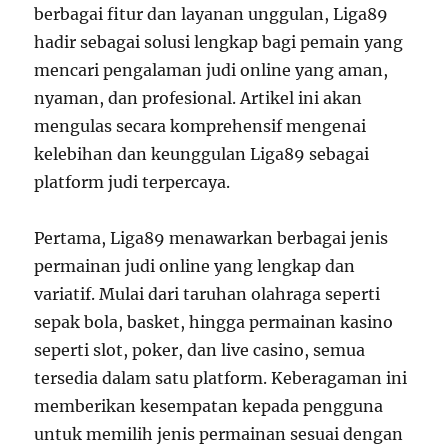
berbagai fitur dan layanan unggulan, Liga89
hadir sebagai solusi lengkap bagi pemain yang
mencari pengalaman judi online yang aman,
nyaman, dan profesional. Artikel ini akan
mengulas secara komprehensif mengenai
kelebihan dan keunggulan Liga89 sebagai
platform judi terpercaya.
Pertama, Liga89 menawarkan berbagai jenis
permainan judi online yang lengkap dan
variatif. Mulai dari taruhan olahraga seperti
sepak bola, basket, hingga permainan kasino
seperti slot, poker, dan live casino, semua
tersedia dalam satu platform. Keberagaman ini
memberikan kesempatan kepada pengguna
untuk memilih jenis permainan sesuai dengan