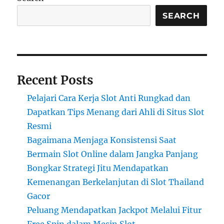
SEARCH
Recent Posts
Pelajari Cara Kerja Slot Anti Rungkad dan
Dapatkan Tips Menang dari Ahli di Situs Slot
Resmi
Bagaimana Menjaga Konsistensi Saat
Bermain Slot Online dalam Jangka Panjang
Bongkar Strategi Jitu Mendapatkan
Kemenangan Berkelanjutan di Slot Thailand
Gacor
Peluang Mendapatkan Jackpot Melalui Fitur