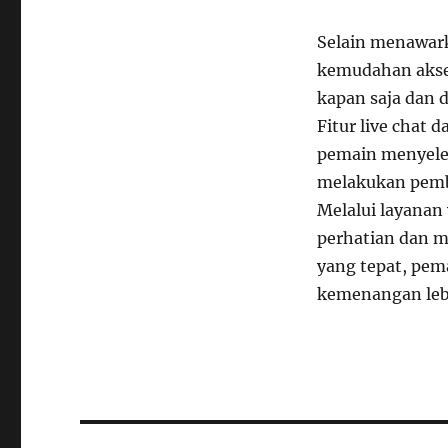
Selain menawark
kemudahan akses
kapan saja dan 
Fitur live chat
pemain menyeles
melakukan pemba
Melalui layanan
perhatian dan m
yang tepat, pe
kemenangan lebih