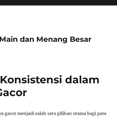
: Main dan Menang Besar
 Konsistensi dalam
Gacor
us gacor menjadi salah satu pilihan utama bagi para