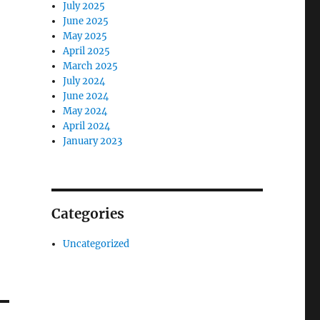
July 2025
June 2025
May 2025
April 2025
March 2025
July 2024
June 2024
May 2024
April 2024
January 2023
Categories
Uncategorized