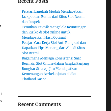
Recent Posts
r
Pelajari Langkah Mudah Mendapatkan
Jackpot dan Bonus dari Situs Slot Resmi
dan Respek
,
Temukan Teknik Mengelola Keuntungan
dan Risiko di Slot Online untuk
Mendapatkan Hasil Optimal
Pelajari Cara Kerja Slot Anti Rungkad dan
Dapatkan Tips Menang dari Ahli di Situs
Slot Resmi
Bagaimana Menjaga Konsistensi Saat
Bermain Slot Online dalam Jangka Panjang
Bongkar Strategi Jitu Mendapatkan
Kemenangan Berkelanjutan di Slot
Thailand Gacor
i
s
Recent Comments