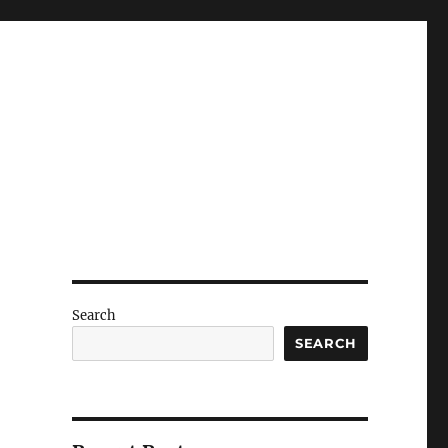
Search
SEARCH