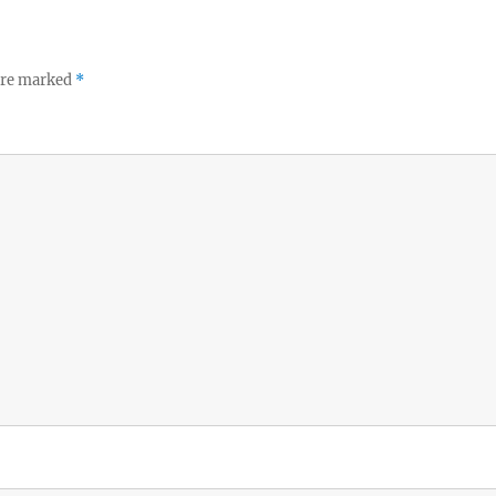
 are marked
*