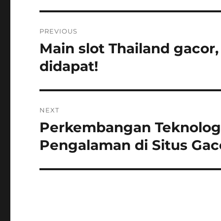
Post
PREVIOUS
navigation
Main slot Thailand gacor
Previous
post:
didapat!
NEXT
Perkembangan Teknolog
Next
post:
Pengalaman di Situs Gac