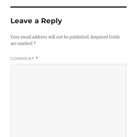
Leave a Reply
Your email address will not be published.
Required fields
are marked
*
COMMENT
*