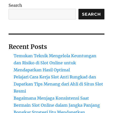
Search
SEARCH
Recent Posts
Temukan Teknik Mengelola Keuntungan
dan Risiko di Slot Online untuk
Mendapatkan Hasil Optimal
Pelajari Cara Kerja Slot Anti Rungkad dan
Dapatkan Tips Menang dari Ahli di Situs Slot
Resmi
Bagaimana Menjaga Konsistensi Saat
Bermain Slot Online dalam Jangka Panjang
Bongkar Strategi Jitu Mendapatkan