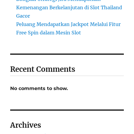
Kemenangan Berkelanjutan di Slot Thailand
Gacor
Peluang Mendapatkan Jackpot Melalui Fitur
Free Spin dalam Mesin Slot
Recent Comments
No comments to show.
Archives