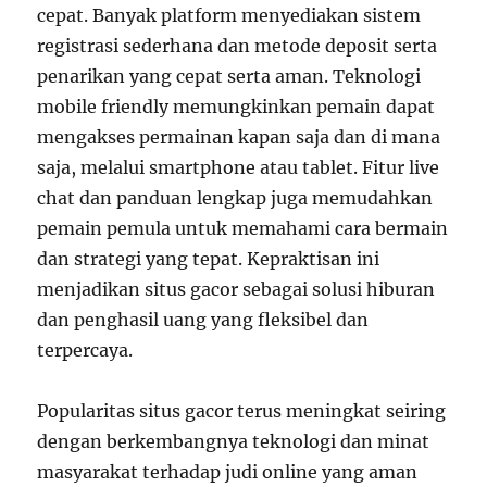
cepat. Banyak platform menyediakan sistem
registrasi sederhana dan metode deposit serta
penarikan yang cepat serta aman. Teknologi
mobile friendly memungkinkan pemain dapat
mengakses permainan kapan saja dan di mana
saja, melalui smartphone atau tablet. Fitur live
chat dan panduan lengkap juga memudahkan
pemain pemula untuk memahami cara bermain
dan strategi yang tepat. Kepraktisan ini
menjadikan situs gacor sebagai solusi hiburan
dan penghasil uang yang fleksibel dan
terpercaya.
Popularitas situs gacor terus meningkat seiring
dengan berkembangnya teknologi dan minat
masyarakat terhadap judi online yang aman