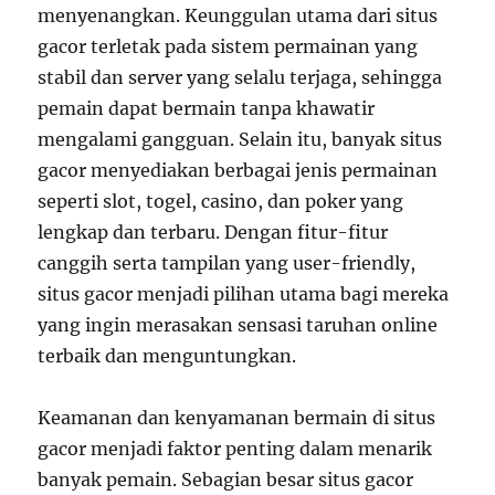
menyenangkan. Keunggulan utama dari situs
gacor terletak pada sistem permainan yang
stabil dan server yang selalu terjaga, sehingga
pemain dapat bermain tanpa khawatir
mengalami gangguan. Selain itu, banyak situs
gacor menyediakan berbagai jenis permainan
seperti slot, togel, casino, dan poker yang
lengkap dan terbaru. Dengan fitur-fitur
canggih serta tampilan yang user-friendly,
situs gacor menjadi pilihan utama bagi mereka
yang ingin merasakan sensasi taruhan online
terbaik dan menguntungkan.
Keamanan dan kenyamanan bermain di situs
gacor menjadi faktor penting dalam menarik
banyak pemain. Sebagian besar situs gacor