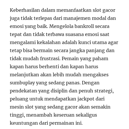
Keberhasilan dalam memanfaatkan slot gacor
juga tidak terlepas dari manajemen modal dan
emosi yang baik. Mengelola bankroll secara
tepat dan tidak terbawa suasana emosi saat
mengalami kekalahan adalah kunci utama agar
tetap bisa bermain secara jangka panjang dan
tidak mudah frustrasi. Pemain yang paham
kapan harus berhenti dan kapan harus
melanjutkan akan lebih mudah mengakses
sumbuplay yang sedang panas. Dengan
pendekatan yang disiplin dan penuh strategi,
peluang untuk mendapatkan jackpot dari
mesin slot yang sedang gacor akan semakin
tinggi, menambah keseruan sekaligus
keuntungan dari permainan ini.