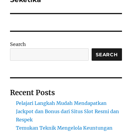
Search
SEARCH
Recent Posts
Pelajari Langkah Mudah Mendapatkan
Jackpot dan Bonus dari Situs Slot Resmi dan
Respek
Temukan Teknik Mengelola Keuntungan