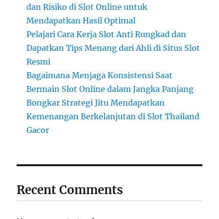
dan Risiko di Slot Online untuk
Mendapatkan Hasil Optimal
Pelajari Cara Kerja Slot Anti Rungkad dan
Dapatkan Tips Menang dari Ahli di Situs Slot
Resmi
Bagaimana Menjaga Konsistensi Saat
Bermain Slot Online dalam Jangka Panjang
Bongkar Strategi Jitu Mendapatkan
Kemenangan Berkelanjutan di Slot Thailand
Gacor
Recent Comments