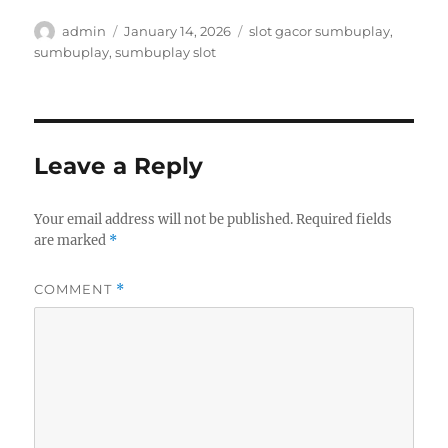
Author
Posted
Tags
admin
January 14, 2026
slot gacor sumbuplay
,
on
sumbuplay
,
sumbuplay slot
Leave a Reply
Your email address will not be published.
Required fields
are marked
*
COMMENT
*