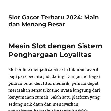
Slot Gacor Terbaru 2024: Main
dan Menang Besar
Mesin Slot dengan Sistem
Penghargaan Loyalitas
Slot online menjadi salah satu hiburan favorit
bagi para pecinta judi daring. Dengan berbagai
pilihan tema dan fitur menarik, pemain dapat
merasakan sensasi kasino nyata langsung dari
kenyamanan rumah. Salah satu platform yang
sedang naik daun dan menawarkan