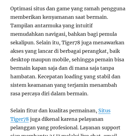
Optimasi situs dan game yang ramah pengguna
memberikan kenyamanan saat bermain.
Tampilan antarmuka yang intuitif
memudahkan navigasi, bahkan bagi pemula
sekalipun. Selain itu, Tiger78 juga menawarkan
akses yang lancar di berbagai perangkat, baik
desktop maupun mobile, sehingga pemain bisa
bermain kapan saja dan di mana saja tanpa
hambatan. Kecepatan loading yang stabil dan
sistem keamanan yang terjamin menambah
rasa percaya diri dalam bermain.
Selain fitur dan kualitas permainan,
Situs
Tiger78
juga dikenal karena pelayanan
pelanggan yang profesional. Layanan support