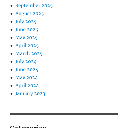
September 2025
August 2025
July 2025
June 2025
May 2025
April 2025
March 2025
July 2024
June 2024
May 2024
April 2024
January 2023