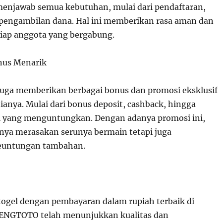
enjawab semua kebutuhan, mulai dari pendaftaran,
 pengambilan dana. Hal ini memberikan rasa aman dan
iap anggota yang bergabung.
nus Menarik
a memberikan berbagai bonus dan promosi eksklusif
ianya. Mulai dari bonus deposit, cashback, hingga
l yang menguntungkan. Dengan adanya promosi ini,
nya merasakan serunya bermain tetapi juga
euntungan tambahan.
togel dengan pembayaran dalam rupiah terbaik di
ENGTOTO telah menunjukkan kualitas dan