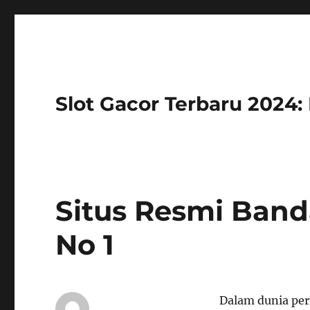
Slot Gacor Terbaru 2024
Situs Resmi Band
No 1
Dalam dunia pe