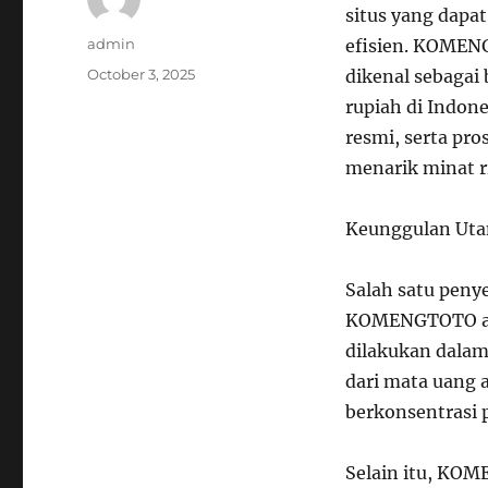
situs yang dapa
Author
admin
efisien. KOMENG
Posted
October 3, 2025
dikenal sebagai
on
rupiah di Indone
resmi, serta pro
menarik minat r
Keunggulan U
Salah satu pen
KOMENGTOTO ada
dilakukan dalam
dari mata uang 
berkonsentrasi 
Selain itu, KO