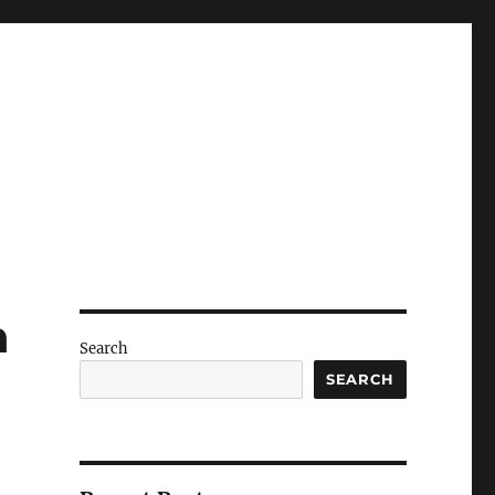
h
Search
SEARCH