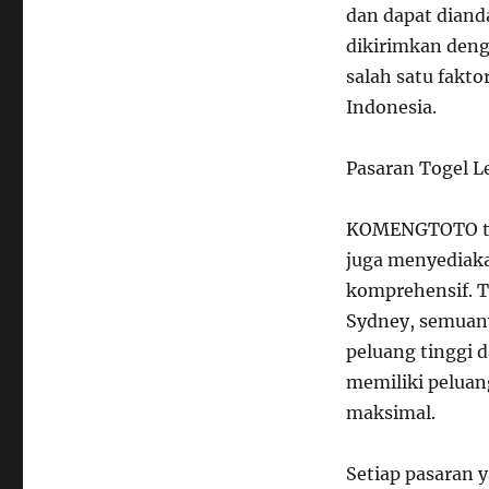
dan dapat diand
dikirimkan deng
salah satu fakto
Indonesia.
Pasaran Togel 
KOMENGTOTO tid
juga menyediaka
komprehensif. T
Sydney, semuany
peluang tinggi
memiliki peluan
maksimal.
Setiap pasaran 