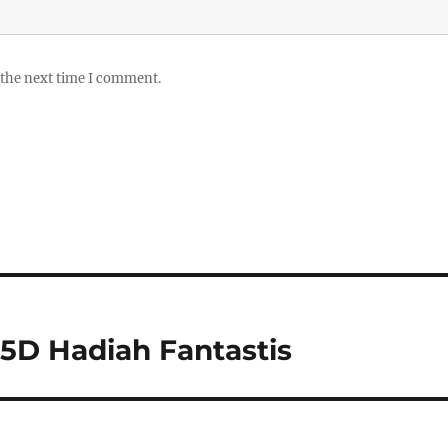
 the next time I comment.
5D Hadiah Fantastis