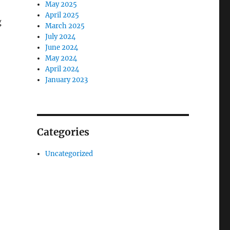
May 2025
April 2025
g
March 2025
July 2024
June 2024
May 2024
April 2024
January 2023
Categories
Uncategorized