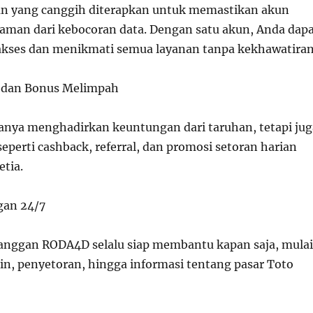
n yang canggih diterapkan untuk memastikan akun
aman dari kebocoran data. Dengan satu akun, Anda dap
kses dan menikmati semua layanan tanpa kekhawatiran
 dan Bonus Melimpah
nya menghadirkan keuntungan dari taruhan, tetapi jug
eperti cashback, referral, dan promosi setoran harian
etia.
gan 24/7
anggan RODA4D selalu siap membantu kapan saja, mulai
gin, penyetoran, hingga informasi tentang pasar Toto