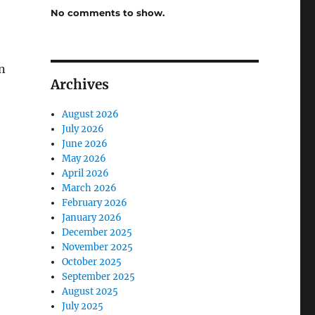
No comments to show.
n
Archives
August 2026
July 2026
June 2026
May 2026
April 2026
March 2026
February 2026
January 2026
December 2025
November 2025
October 2025
September 2025
August 2025
July 2025