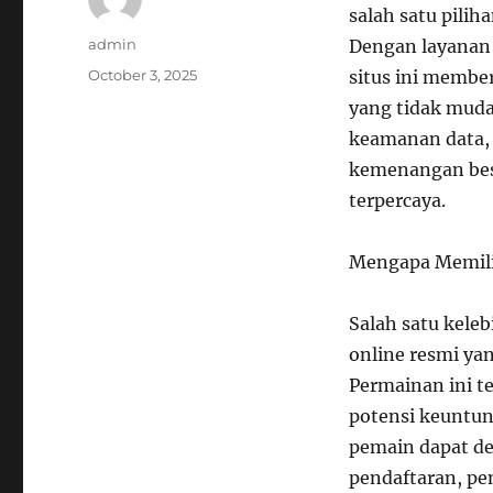
salah satu pili
Author
admin
Dengan layanan 
Posted
October 3, 2025
situs ini membe
on
yang tidak mud
keamanan data,
kemenangan besa
terpercaya.
Mengapa Memil
Salah satu kele
online resmi ya
Permainan ini t
potensi keuntun
pemain dapat d
pendaftaran, pe