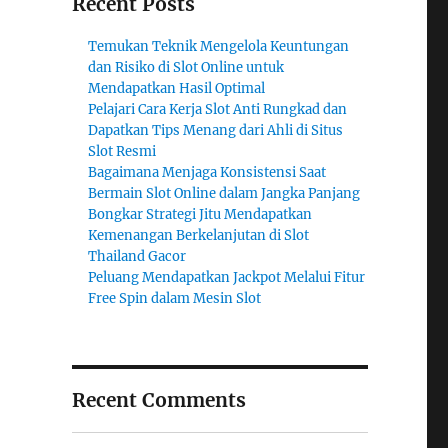
Recent Posts
Temukan Teknik Mengelola Keuntungan
dan Risiko di Slot Online untuk
Mendapatkan Hasil Optimal
Pelajari Cara Kerja Slot Anti Rungkad dan
Dapatkan Tips Menang dari Ahli di Situs
Slot Resmi
Bagaimana Menjaga Konsistensi Saat
Bermain Slot Online dalam Jangka Panjang
Bongkar Strategi Jitu Mendapatkan
Kemenangan Berkelanjutan di Slot
Thailand Gacor
Peluang Mendapatkan Jackpot Melalui Fitur
Free Spin dalam Mesin Slot
Recent Comments