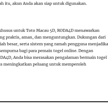
h itu, akun Anda akan siap untuk digunakan.
 khusus untuk Toto Macau 5D, RODA4D menawarkan
ang praktis, aman, dan menguntungkan. Dukungan dari
diah besar, serta sistem yang ramah pengguna menjadik
n sempurna bagi para pemain togel online. Dengan
ODA4D, Anda bisa merasakan pengalaman bermain togel
us meningkatkan peluang untuk memperoleh