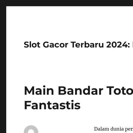
Slot Gacor Terbaru 2024
Main Bandar Tot
Fantastis
Dalam dunia per