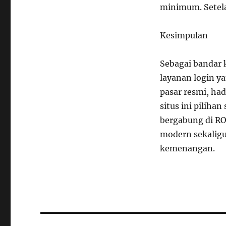
minimum. Setela
Kesimpulan
Sebagai bandar
layanan login y
pasar resmi, ha
situs ini piliha
bergabung di R
modern sekalig
kemenangan.