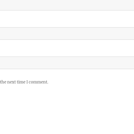
 the next time I comment.