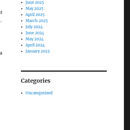
June 2025
May 2025
at
April 2025
.
March 2025
July 2024
June 2024
May 2024
April 2024
January 2023
a
Categories
Uncategorized