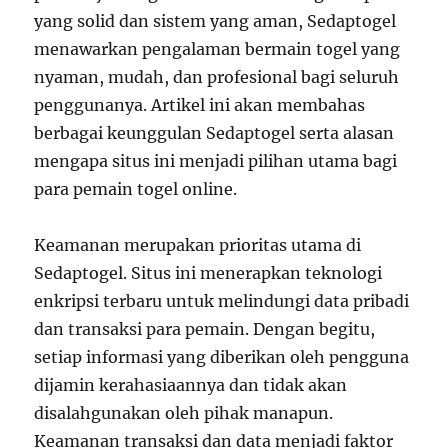
yang solid dan sistem yang aman, Sedaptogel
menawarkan pengalaman bermain togel yang
nyaman, mudah, dan profesional bagi seluruh
penggunanya. Artikel ini akan membahas
berbagai keunggulan Sedaptogel serta alasan
mengapa situs ini menjadi pilihan utama bagi
para pemain togel online.
Keamanan merupakan prioritas utama di
Sedaptogel. Situs ini menerapkan teknologi
enkripsi terbaru untuk melindungi data pribadi
dan transaksi para pemain. Dengan begitu,
setiap informasi yang diberikan oleh pengguna
dijamin kerahasiaannya dan tidak akan
disalahgunakan oleh pihak manapun.
Keamanan transaksi dan data menjadi faktor