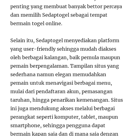
penting yang membuat banyak bettor percaya
dan memilih Sedaptogel sebagai tempat
bermain togel online.
Selain itu, Sedaptogel menyediakan platform
yang user-friendly sehingga mudah diakses
oleh berbagai kalangan, baik pemula maupun
pemain berpengalaman. Tampilan situs yang
sederhana namun elegan memudahkan
pemain untuk menavigasi berbagai menu,
mulai dari pendaftaran akun, pemasangan
taruhan, hingga penarikan kemenangan. Situs
ini juga mendukung akses melalui berbagai
perangkat seperti komputer, tablet, maupun
smartphone, sehingga pengguna dapat
bermain kapan saja dan di mana saja dengan