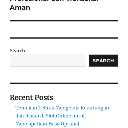
Aman
Search
SEARCH
Recent Posts
Temukan Teknik Mengelola Keuntungan
dan Risiko di Slot Online untuk
Mendapatkan Hasil Optimal