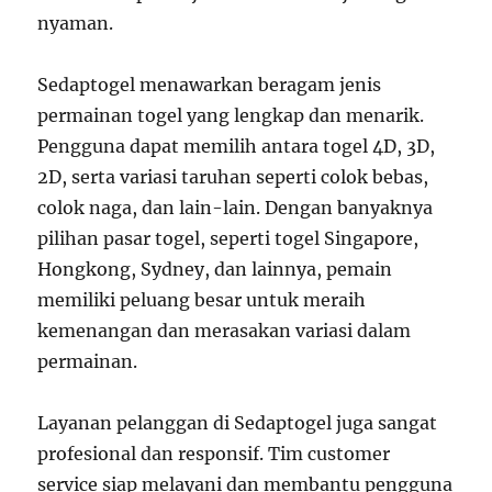
nyaman.
Sedaptogel menawarkan beragam jenis
permainan togel yang lengkap dan menarik.
Pengguna dapat memilih antara togel 4D, 3D,
2D, serta variasi taruhan seperti colok bebas,
colok naga, dan lain-lain. Dengan banyaknya
pilihan pasar togel, seperti togel Singapore,
Hongkong, Sydney, dan lainnya, pemain
memiliki peluang besar untuk meraih
kemenangan dan merasakan variasi dalam
permainan.
Layanan pelanggan di Sedaptogel juga sangat
profesional dan responsif. Tim customer
service siap melayani dan membantu pengguna