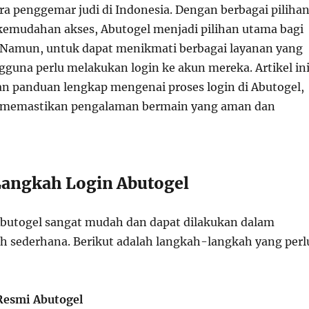
ra penggemar judi di Indonesia. Dengan berbagai piliha
emudahan akses, Abutogel menjadi pilihan utama bagi
 Namun, untuk dapat menikmati berbagai layanan yang
gguna perlu melakukan login ke akun mereka. Artikel in
 panduan lengkap mengenai proses login di Abutogel,
uk memastikan pengalaman bermain yang aman dan
angkah Login Abutogel
 Abutogel sangat mudah dan dapat dilakukan dalam
h sederhana. Berikut adalah langkah-langkah yang perl
Resmi Abutogel