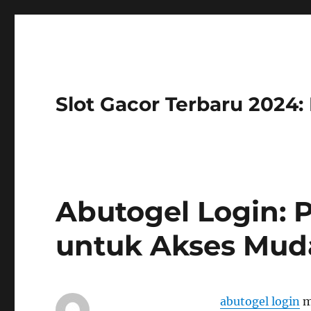
Slot Gacor Terbaru 2024
Abutogel Login:
untuk Akses Mu
abutogel login
m