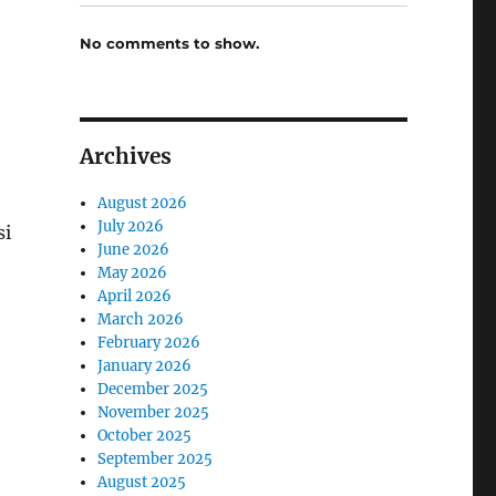
No comments to show.
Archives
August 2026
July 2026
si
June 2026
May 2026
April 2026
March 2026
February 2026
January 2026
December 2025
November 2025
October 2025
September 2025
August 2025