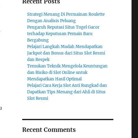
Recent Posts
n
Strategi Menang Di Permainan Roulette
Dengan Analisis Peluang
Pengaruh Reputasi Situs Togel Gacor
i
terhadap Keputusan Pemain Baru
Bergabung
Pelajari Langkah Mudah Mendapatkan
Jackpot dan Bonus dari Situs Slot Resmi
dan Respek
Temukan Teknik Mengelola Keuntungan
dan Risiko di Slot Online untuk
Mendapatkan Hasil Optimal
Pelajari Cara Kerja Slot Anti Rungkad dan
Dapatkan Tips Menang dari Ahli di Situs
Slot Resmi
u
Recent Comments