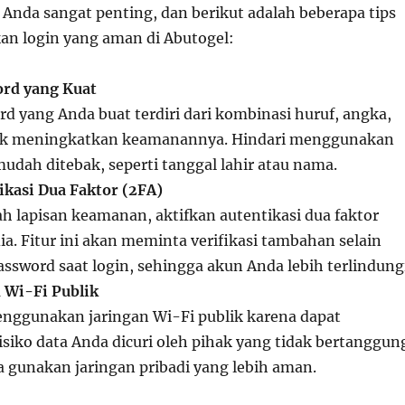
nda sangat penting, dan berikut adalah beberapa tips
n login yang aman di Abutogel:
rd yang Kuat
d yang Anda buat terdiri dari kombinasi huruf, angka,
uk meningkatkan keamanannya. Hindari menggunakan
udah ditebak, seperti tanggal lahir atau nama.
ikasi Dua Faktor (2FA)
lapisan keamanan, aktifkan autentikasi dua faktor
dia. Fitur ini akan meminta verifikasi tambahan selain
ssword saat login, sehingga akun Anda lebih terlindungi
 Wi-Fi Publik
enggunakan jaringan Wi-Fi publik karena dapat
siko data Anda dicuri oleh pihak yang tidak bertanggun
a gunakan jaringan pribadi yang lebih aman.