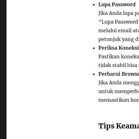
Lupa Password
Jika Anda lupa 
“Lupa Password
melalui email a
petunjuk yang d
Periksa Koneksi
Pastikan koneks
tidak stabil bis
Perbarui Browse
Jika Anda mengg
untuk memperbar
memastikan komp
Tips Keama