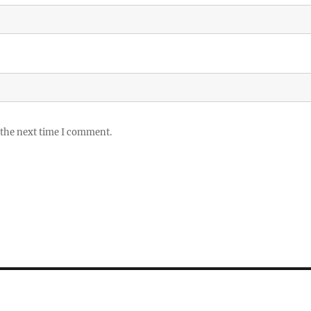
 the next time I comment.