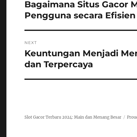
navigation
Bagaimana Situs Gacor M
Previous
post:
Pengguna secara Efisien
NEXT
Keuntungan Menjadi Mem
Next
post:
dan Terpercaya
Slot Gacor Terbaru 2024: Main dan Menang Besar
Prou