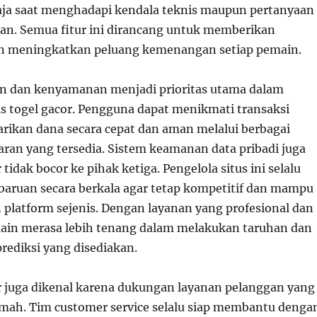
ja saat menghadapi kendala teknis maupun pertanyaan
an. Semua fitur ini dirancang untuk memberikan
 meningkatkan peluang kemenangan setiap pemain.
n dan kenyamanan menjadi prioritas utama dalam
us togel gacor. Pengguna dapat menikmati transaksi
arikan dana secara cepat dan aman melalui berbagai
an yang tersedia. Sistem keamanan data pribadi juga
 tidak bocor ke pihak ketiga. Pengelola situs ini selalu
ruan secara berkala agar tetap kompetitif dan mampu
 platform sejenis. Dengan layanan yang profesional dan
ain merasa lebih tenang dalam melakukan taruhan dan
ediksi yang disediakan.
or juga dikenal karena dukungan layanan pelanggan yang
amah. Tim customer service selalu siap membantu denga