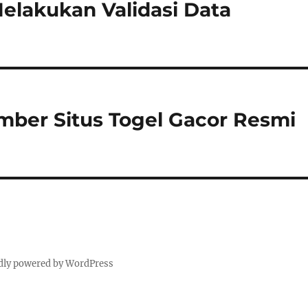
elakukan Validasi Data
ber Situs Togel Gacor Resmi
dly powered by WordPress