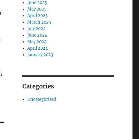
June 2025
May 2025
n
April 2025
March 2025
July 2024
June 2024
g
May 2024
April 2024
January 2023
i
Categories
Uncategorized