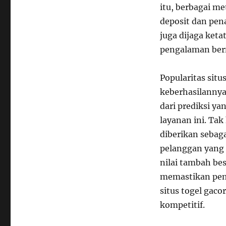
itu, berbagai m
deposit dan pen
juga dijaga keta
pengalaman ber
Popularitas sit
keberhasilannya
dari prediksi y
layanan ini. Tak
diberikan sebag
pelanggan yang 
nilai tambah bes
memastikan pema
situs togel gaco
kompetitif.