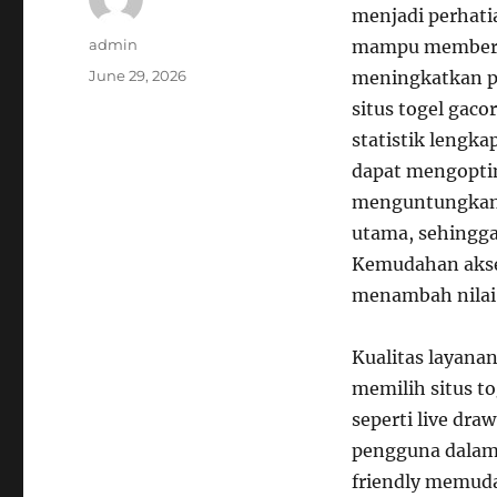
menjadi perhatia
Author
admin
mampu memberik
Posted
June 29, 2026
meningkatkan p
on
situs togel gaco
statistik lengk
dapat mengoptim
menguntungkan. 
utama, sehingg
Kemudahan akses
menambah nilai po
Kualitas layana
memilih situs to
seperti live dr
pengguna dalam
friendly memuda