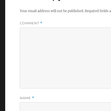
Your email address will not be published.
Required fields
COMMENT
*
NAME
*