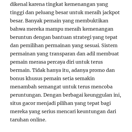
dikenal karena tingkat kemenangan yang
tinggi dan peluang besar untuk meraih jackpot
besar. Banyak pemain yang membuktikan
bahwa mereka mampu meraih kemenangan
beruntun dengan bantuan strategi yang tepat
dan pemilihan permainan yang sesuai. Sistem
permainan yang transparan dan adil membuat
pemain merasa percaya diri untuk terus
bermain. Tidak hanya itu, adanya promo dan
bonus khusus pemain setia semakin
menambah semangat untuk terus mencoba
peruntungan. Dengan berbagai keunggulan ini,
situs gacor menjadi pilihan yang tepat bagi
mereka yang serius mencari keuntungan dari
taruhan online.