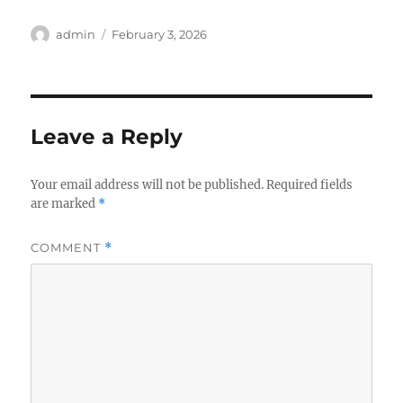
Author
Posted
admin
February 3, 2026
on
Leave a Reply
Your email address will not be published.
Required fields
are marked
*
COMMENT
*