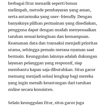
berbagai fitur menarik seperti bonus
melimpah, metode pembayaran yang aman,
serta antarmuka yang user-friendly. Dengan
banyaknya pilihan permainan yang disediakan,
pengguna dapat dengan mudah menyesuaikan
taruhan sesuai keinginan dan kemampuan.
Keamanan data dan transaksi menjadi prioritas
utama, sehingga pemain merasa nyaman saat
bermain. Keunggulan lainnya adalah dukungan
layanan pelanggan yang responsif, siap
membantu kapan saja dibutuhkan. Situs gacor
memang menjadi solusi lengkap bagi mereka
yang ingin meraih keuntungan dari taruhan
online secara konsisten.
Selain keunggulan fitur, situs gacor juga