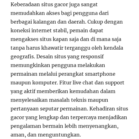
Keberadaan situs gacor juga sangat
memudahkan akses bagi pengguna dari
berbagai kalangan dan daerah. Cukup dengan
koneksi internet stabil, pemain dapat
mengakses situs kapan saja dan di mana saja
tanpa harus khawatir terganggu oleh kendala
geografis. Desain situs yang responsif
memungkinkan pengguna melakukan
permainan melalui perangkat smartphone
maupun komputer. Fitur live chat dan support
yang aktif memberikan kemudahan dalam
menyelesaikan masalah teknis maupun
pertanyaan seputar permainan. Kehadiran situs
gacor yang lengkap dan terpercaya menjadikan
pengalaman bermain lebih menyenangkan,
aman, dan menguntungkan.