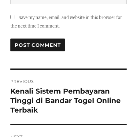
Save my name, email, and website in this browser for
the next time I comment.
Post
PREVIOUS
navigation
Kenali Sistem Pembayaran
Previous
post:
Tinggi di Bandar Togel Online
Terbaik
NEXT