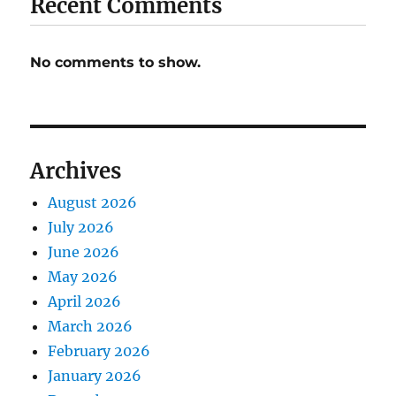
Recent Comments
No comments to show.
Archives
August 2026
July 2026
June 2026
May 2026
April 2026
March 2026
February 2026
January 2026