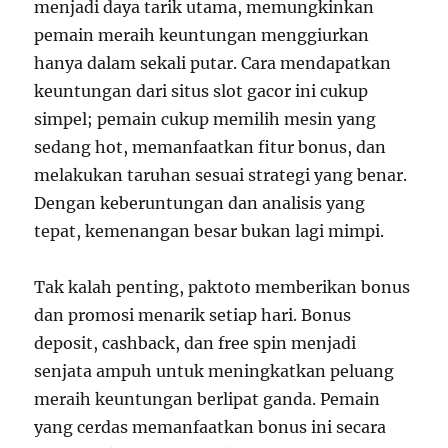
menjadi daya tarik utama, memungkinkan
pemain meraih keuntungan menggiurkan
hanya dalam sekali putar. Cara mendapatkan
keuntungan dari situs slot gacor ini cukup
simpel; pemain cukup memilih mesin yang
sedang hot, memanfaatkan fitur bonus, dan
melakukan taruhan sesuai strategi yang benar.
Dengan keberuntungan dan analisis yang
tepat, kemenangan besar bukan lagi mimpi.
Tak kalah penting, paktoto memberikan bonus
dan promosi menarik setiap hari. Bonus
deposit, cashback, dan free spin menjadi
senjata ampuh untuk meningkatkan peluang
meraih keuntungan berlipat ganda. Pemain
yang cerdas memanfaatkan bonus ini secara