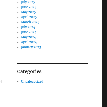
July 2025
June 2025
May 2025
April 2025
March 2025
July 2024
June 2024
May 2024
April 2024
January 2023
Categories
Uncategorized
i