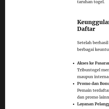
taruhan togel.
Keunggulan
Daftar
Setelah berhasi
berbagai keuntu
Akses ke Pasara
Tribuntogel men
maupun internas
Promo dan Bon
Pemain terdafta
dan promo lain
Layanan Pelang