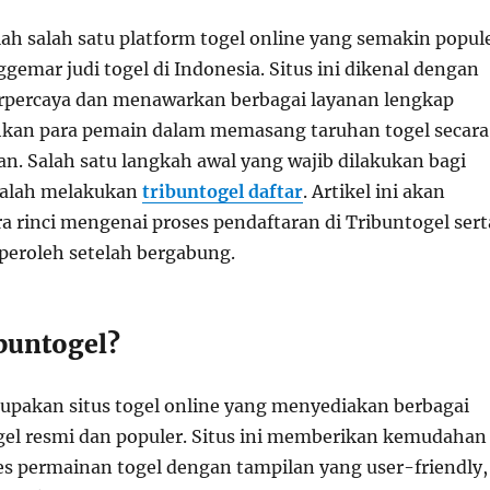
lah salah satu platform togel online yang semakin popul
gemar judi togel di Indonesia. Situs ini dikenal dengan
erpercaya dan menawarkan berbagai layanan lengkap
an para pemain dalam memasang taruhan togel secara
. Salah satu langkah awal yang wajib dilakukan bagi
dalah melakukan
tribuntogel daftar
. Artikel ini akan
 rinci mengenai proses pendaftaran di Tribuntogel sert
peroleh setelah bergabung.
ibuntogel?
upakan situs togel online yang menyediakan berbagai
ogel resmi dan populer. Situs ini memberikan kemudahan
 permainan togel dengan tampilan yang user-friendly,