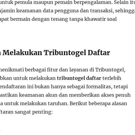
untuk pemula maupun pemain berpengalaman. Selain it
njamin keamanan data pengguna dan transaksi, sehingg
apat bermain dengan tenang tanpa khawatir soal
 Melakukan Tribuntogel Daftar
enikmati berbagai fitur dan layanan di Tribuntogel,
ibkan untuk melakukan
tribuntogel daftar
terlebih
endaftaran ini bukan hanya sebagai formalitas, tetapi
astikan keamanan akun dan memberikan akses penuh
 untuk melakukan taruhan. Berikut beberapa alasan
taran sangat penting:
n