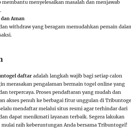
ap membantu menyelesaikan masalah dan menjawab
.
t dan Aman
 dan withdraw yang beragam memudahkan pemain dala
aksi.
n
untogel daftar
adalah langkah wajib bagi setiap calon
in merasakan pengalaman bermain togel online yang
an terpercaya. Proses pendaftaran yang mudah dan
n akses penuh ke berbagai fitur unggulan di Tribuntoge
elalu mendaftar melalui situs resmi agar terhindar dari
 dan dapat menikmati layanan terbaik. Segera lakukan
 mulai raih keberuntungan Anda bersama Tribuntogel!