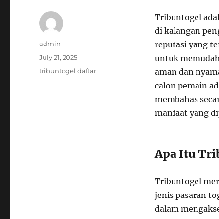
Tribuntogel ada
di kalangan peng
Author
admin
reputasi yang t
Posted
July 21, 2025
untuk memudahk
on
Tags
tribuntogel daftar
aman dan nyaman
calon pemain a
membahas secara
manfaat yang di
Apa Itu Tr
Tribuntogel mer
jenis pasaran t
dalam mengakses