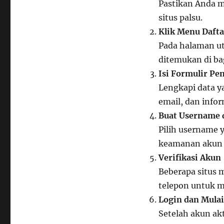
Pastikan Anda m
situs palsu.
Klik Menu Dafta
Pada halaman ut
ditemukan di ba
Isi Formulir Pe
Lengkapi data y
email, dan infor
Buat Username 
Pilih username 
keamanan akun 
Verifikasi Akun
Beberapa situs 
telepon untuk m
Login dan Mula
Setelah akun ak