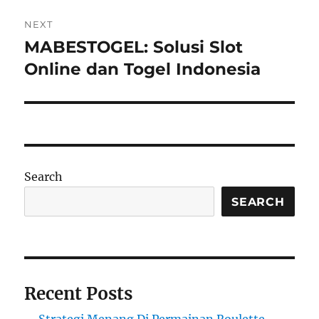
NEXT
MABESTOGEL: Solusi Slot
Next
post:
Online dan Togel Indonesia
Search
SEARCH
Recent Posts