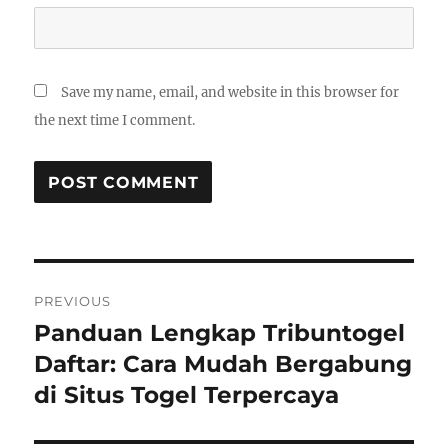
Save my name, email, and website in this browser for
the next time I comment.
Post
PREVIOUS
navigation
Panduan Lengkap Tribuntogel
Previous
post:
Daftar: Cara Mudah Bergabung
di Situs Togel Terpercaya