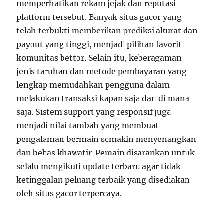
memperhatikan rekam jejak dan reputasi
platform tersebut. Banyak situs gacor yang
telah terbukti memberikan prediksi akurat dan
payout yang tinggi, menjadi pilihan favorit
komunitas bettor. Selain itu, keberagaman
jenis taruhan dan metode pembayaran yang
lengkap memudahkan pengguna dalam
melakukan transaksi kapan saja dan di mana
saja. Sistem support yang responsif juga
menjadi nilai tambah yang membuat
pengalaman bermain semakin menyenangkan
dan bebas khawatir. Pemain disarankan untuk
selalu mengikuti update terbaru agar tidak
ketinggalan peluang terbaik yang disediakan
oleh situs gacor terpercaya.