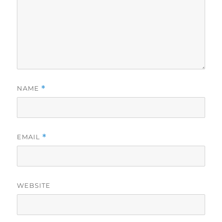
NAME
*
EMAIL
*
WEBSITE