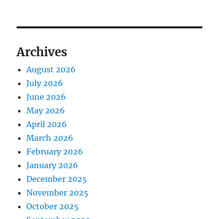
Archives
August 2026
July 2026
June 2026
May 2026
April 2026
March 2026
February 2026
January 2026
December 2025
November 2025
October 2025