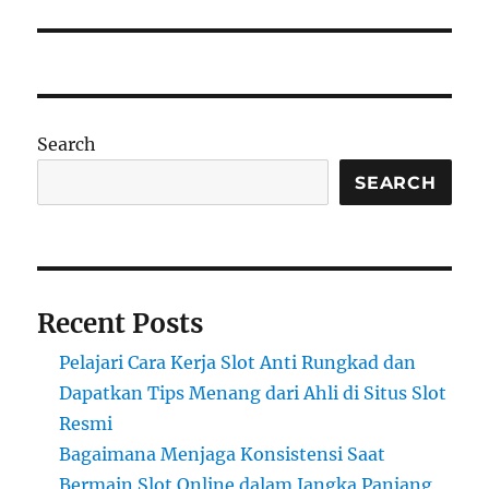
Search
SEARCH
Recent Posts
Pelajari Cara Kerja Slot Anti Rungkad dan
Dapatkan Tips Menang dari Ahli di Situs Slot
Resmi
Bagaimana Menjaga Konsistensi Saat
Bermain Slot Online dalam Jangka Panjang