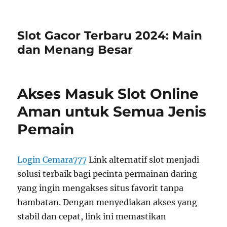
Slot Gacor Terbaru 2024: Main
dan Menang Besar
Akses Masuk Slot Online
Aman untuk Semua Jenis
Pemain
Login Cemara777
Link alternatif slot menjadi
solusi terbaik bagi pecinta permainan daring
yang ingin mengakses situs favorit tanpa
hambatan. Dengan menyediakan akses yang
stabil dan cepat, link ini memastikan