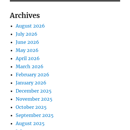
Archives
August 2026
July 2026
June 2026
May 2026
April 2026
March 2026
February 2026
January 2026
December 2025
November 2025
October 2025
September 2025
August 2025