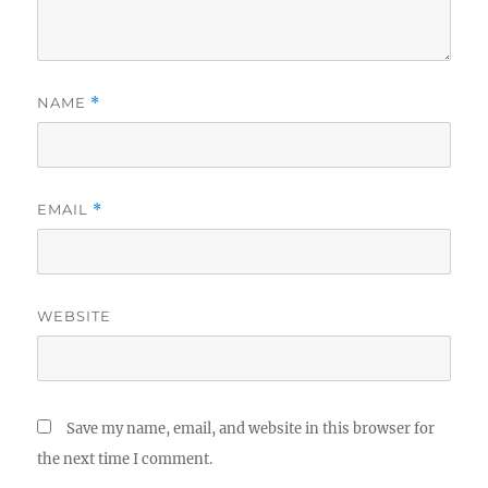
NAME
*
EMAIL
*
WEBSITE
Save my name, email, and website in this browser for
the next time I comment.