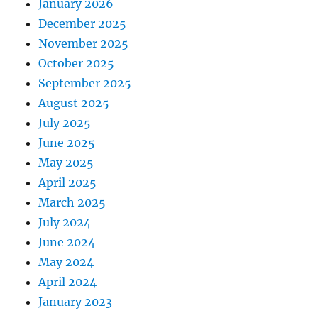
January 2026
December 2025
November 2025
October 2025
September 2025
August 2025
July 2025
June 2025
May 2025
April 2025
March 2025
July 2024
June 2024
May 2024
April 2024
January 2023