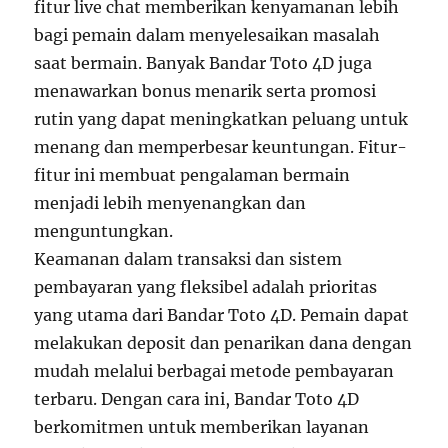
fitur live chat memberikan kenyamanan lebih
bagi pemain dalam menyelesaikan masalah
saat bermain. Banyak Bandar Toto 4D juga
menawarkan bonus menarik serta promosi
rutin yang dapat meningkatkan peluang untuk
menang dan memperbesar keuntungan. Fitur-
fitur ini membuat pengalaman bermain
menjadi lebih menyenangkan dan
menguntungkan.
Keamanan dalam transaksi dan sistem
pembayaran yang fleksibel adalah prioritas
yang utama dari Bandar Toto 4D. Pemain dapat
melakukan deposit dan penarikan dana dengan
mudah melalui berbagai metode pembayaran
terbaru. Dengan cara ini, Bandar Toto 4D
berkomitmen untuk memberikan layanan