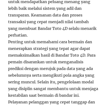
untuk mendapatkan peluang menang yang
lebih baik melalui sistem yang adil dan
transparan. Keamanan data dan proses
transaksi yang cepat menjadi nilai tambah
yang membuat Bandar Toto 4D selalu menarik
perhatian.
Penting untuk memahami cara bermain dan
menerapkan strategi yang tepat agar dapat
memaksimalkan hasil di Bandar Toto 4D. Para
pemain disarankan untuk menganalisis
prediksi dengan merujuk pada data yang ada
sebelumnya serta mengikuti pola angka yang
sering muncul. Selain itu, pengelolaan modal
yang disiplin sangat membantu untuk menjaga
kestabilan saat bermain di bandar ini.
Pelayanan pelanggan yang cepat tanggap dan