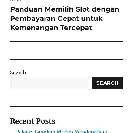
Panduan Memilih Slot dengan
Next
post:
Pembayaran Cepat untuk
Kemenangan Tercepat
Search
SEARCH
Recent Posts
Pelajari Langkah Mudah Mendapatkan