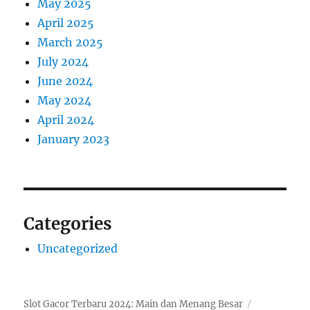
May 2025
April 2025
March 2025
July 2024
June 2024
May 2024
April 2024
January 2023
Categories
Uncategorized
Slot Gacor Terbaru 2024: Main dan Menang Besar