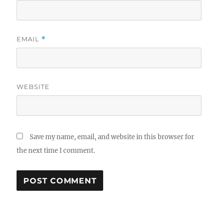
EMAIL
*
WEBSITE
Save my name, email, and website in this browser for
the next time I comment.