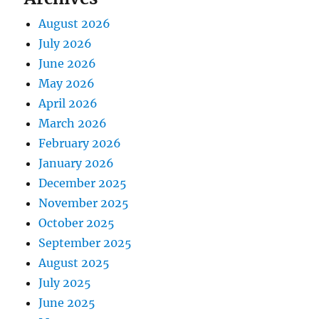
August 2026
July 2026
June 2026
May 2026
April 2026
March 2026
February 2026
January 2026
December 2025
November 2025
October 2025
September 2025
August 2025
July 2025
June 2025