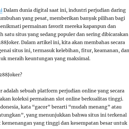
ni
Dalam dunia digital saat ini, industri perjudian daring
umbuhan yang pesat, memberikan banyak pilihan bagi
enikmati permainan favorit mereka kapanpun dan
h satu situs yang sedang populer dan sering dibicarakan
88Joker. Dalam artikel ini, kita akan membahas secara
ai situs ini, termasuk kelebihan, fitur, keamanan, da
tuk meraih keuntungan yang maksimal.
1288Joker?
r adalah sebuah platform perjudian online yang secara
kan koleksi permainan slot online berkualitas tinggi.
donesia, kata “gacor” berarti “mudah menang” atau
tungkan”, yang menunjukkan bahwa situs ini terkenal
t kemenangan yang tinggi dan kesempatan besar untuk