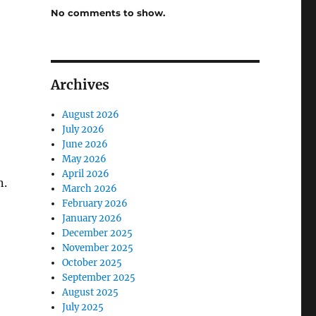
No comments to show.
Archives
August 2026
July 2026
June 2026
May 2026
April 2026
n.
March 2026
February 2026
January 2026
December 2025
November 2025
October 2025
September 2025
August 2025
July 2025