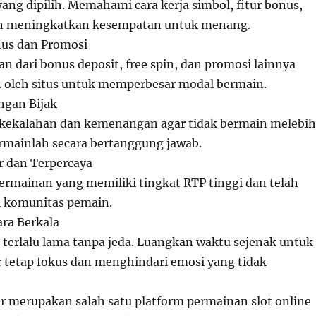
ang dipilih. Memahami cara kerja simbol, fitur bonus,
an meningkatkan kesempatan untuk menang.
us dan Promosi
n dari bonus deposit, free spin, dan promosi lainnya
 oleh situs untuk memperbesar modal bermain.
ngan Bijak
kekalahan dan kemenangan agar tidak bermain melebih
mainlah secara bertanggung jawab.
r dan Terpercaya
ermainan yang memiliki tingkat RTP tinggi dan telah
di komunitas pemain.
ara Berkala
 terlalu lama tanpa jeda. Luangkan waktu sejenak untuk
ar tetap fokus dan menghindari emosi yang tidak
r merupakan salah satu platform permainan slot online