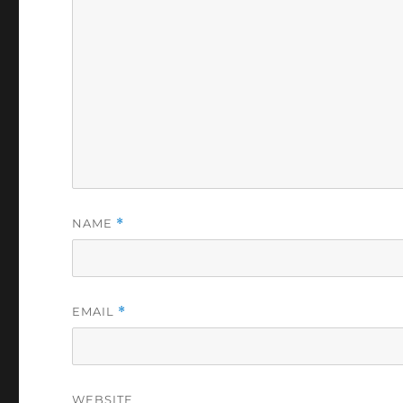
NAME
*
EMAIL
*
WEBSITE