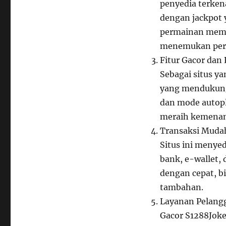
penyedia terkenal
dengan jackpot 
permainan memb
menemukan perm
Fitur Gacor dan
Sebagai situs y
yang mendukung 
dan mode autop
meraih kemenang
Transaksi Muda
Situs ini menye
bank, e-wallet, 
dengan cepat, b
tambahan.
Layanan Pelang
Gacor S1288Jok