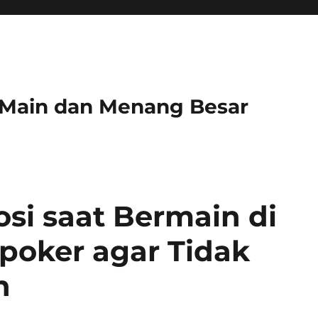
: Main dan Menang Besar
si saat Bermain di
8poker agar Tidak
n