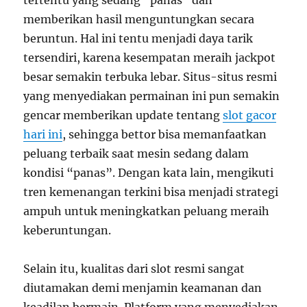
tertentu yang sedang “panas” dan
memberikan hasil menguntungkan secara
beruntun. Hal ini tentu menjadi daya tarik
tersendiri, karena kesempatan meraih jackpot
besar semakin terbuka lebar. Situs-situs resmi
yang menyediakan permainan ini pun semakin
gencar memberikan update tentang
slot gacor
hari ini
, sehingga bettor bisa memanfaatkan
peluang terbaik saat mesin sedang dalam
kondisi “panas”. Dengan kata lain, mengikuti
tren kemenangan terkini bisa menjadi strategi
ampuh untuk meningkatkan peluang meraih
keberuntungan.
Selain itu, kualitas dari slot resmi sangat
diutamakan demi menjamin keamanan dan