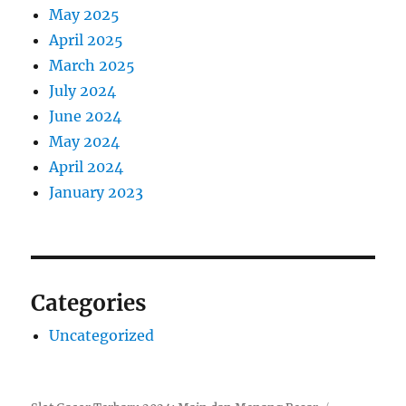
May 2025
April 2025
March 2025
July 2024
June 2024
May 2024
April 2024
January 2023
Categories
Uncategorized