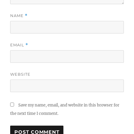
NAME
*
EMAIL
*
WEBSITE
Save my name, email, and website in this browser for
the next time I comment.