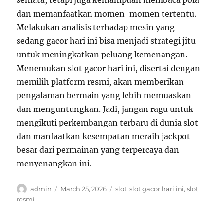
semata, tetapi juga kemampuan membaca pola
dan memanfaatkan momen-momen tertentu.
Melakukan analisis terhadap mesin yang
sedang gacor hari ini bisa menjadi strategi jitu
untuk meningkatkan peluang kemenangan.
Menemukan slot gacor hari ini, disertai dengan
memilih platform resmi, akan memberikan
pengalaman bermain yang lebih memuaskan
dan menguntungkan. Jadi, jangan ragu untuk
mengikuti perkembangan terbaru di dunia slot
dan manfaatkan kesempatan meraih jackpot
besar dari permainan yang terpercaya dan
menyenangkan ini.
Author
Posted
Tags
admin
March 25, 2026
slot
,
slot gacor hari ini
,
slot
on
resmi