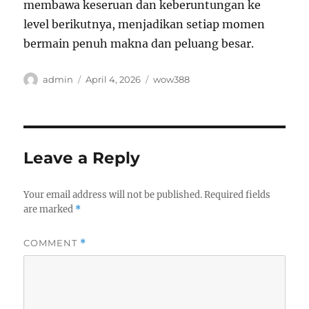
membawa keseruan dan keberuntungan ke
level berikutnya, menjadikan setiap momen
bermain penuh makna dan peluang besar.
Author
Posted
Tags
admin
April 4, 2026
wow388
on
Leave a Reply
Your email address will not be published.
Required fields
are marked
*
COMMENT
*