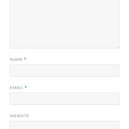
NAME
*
EMAIL
*
WEBSITE