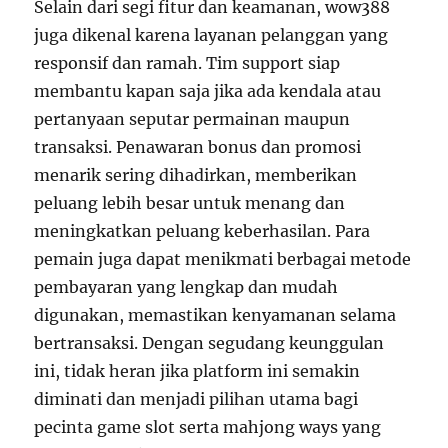
Selain dari segi fitur dan keamanan, wow388
juga dikenal karena layanan pelanggan yang
responsif dan ramah. Tim support siap
membantu kapan saja jika ada kendala atau
pertanyaan seputar permainan maupun
transaksi. Penawaran bonus dan promosi
menarik sering dihadirkan, memberikan
peluang lebih besar untuk menang dan
meningkatkan peluang keberhasilan. Para
pemain juga dapat menikmati berbagai metode
pembayaran yang lengkap dan mudah
digunakan, memastikan kenyamanan selama
bertransaksi. Dengan segudang keunggulan
ini, tidak heran jika platform ini semakin
diminati dan menjadi pilihan utama bagi
pecinta game slot serta mahjong ways yang