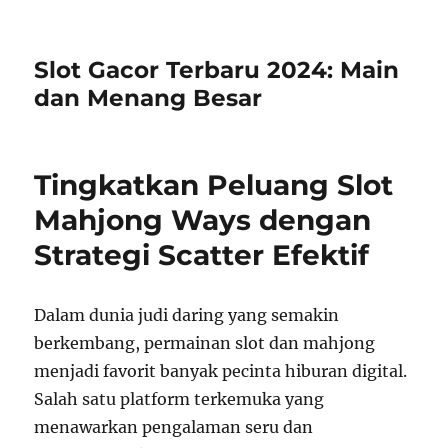
Slot Gacor Terbaru 2024: Main
dan Menang Besar
Tingkatkan Peluang Slot
Mahjong Ways dengan
Strategi Scatter Efektif
Dalam dunia judi daring yang semakin
berkembang, permainan slot dan mahjong
menjadi favorit banyak pecinta hiburan digital.
Salah satu platform terkemuka yang
menawarkan pengalaman seru dan