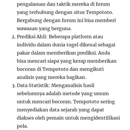
pengalaman dan taktik mereka di forum
yang terhubung dengan situs Tempototo.
Bergabung dengan forum ini bisa memberi
wawasan yang berguna.
Prediksi Ahli: Beberapa platform atau
individu dalam dunia togel dikenal sebagai
pakar dalam memberikan prediksi. Anda
bisa mencari siapa yang kerap memberikan
bocoran di Tempototo dan mengikuti
analisis yang mereka bagikan.
Data Statistik: Menganalisis hasil
sebelumnya adalah metode yang umum
untuk mencari bocoran. Tempototo sering
menyediakan data sejarah yang dapat
diakses oleh pemain untuk mengidentifikasi
pola.