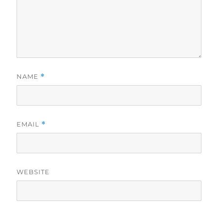
NAME
*
EMAIL
*
WEBSITE