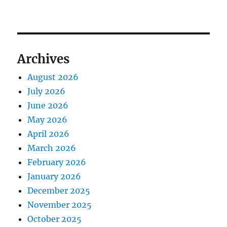
Archives
August 2026
July 2026
June 2026
May 2026
April 2026
March 2026
February 2026
January 2026
December 2025
November 2025
October 2025