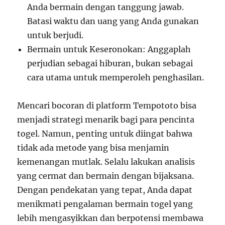
Anda bermain dengan tanggung jawab.
Batasi waktu dan uang yang Anda gunakan
untuk berjudi.
Bermain untuk Keseronokan: Anggaplah
perjudian sebagai hiburan, bukan sebagai
cara utama untuk memperoleh penghasilan.
Mencari bocoran di platform Tempototo bisa
menjadi strategi menarik bagi para pencinta
togel. Namun, penting untuk diingat bahwa
tidak ada metode yang bisa menjamin
kemenangan mutlak. Selalu lakukan analisis
yang cermat dan bermain dengan bijaksana.
Dengan pendekatan yang tepat, Anda dapat
menikmati pengalaman bermain togel yang
lebih mengasyikkan dan berpotensi membawa