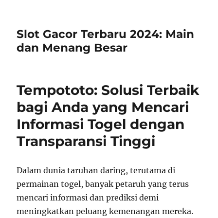
Slot Gacor Terbaru 2024: Main
dan Menang Besar
Tempototo: Solusi Terbaik
bagi Anda yang Mencari
Informasi Togel dengan
Transparansi Tinggi
Dalam dunia taruhan daring, terutama di
permainan togel, banyak petaruh yang terus
mencari informasi dan prediksi demi
meningkatkan peluang kemenangan mereka.