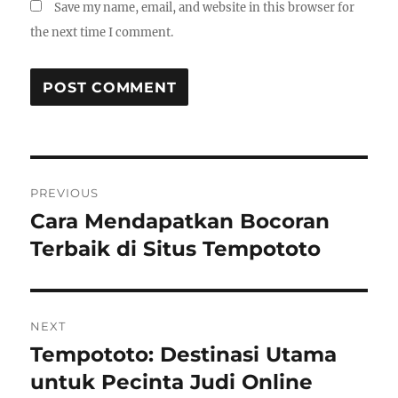
Save my name, email, and website in this browser for
the next time I comment.
Post
PREVIOUS
navigation
Cara Mendapatkan Bocoran
Previous
post:
Terbaik di Situs Tempototo
NEXT
Tempototo: Destinasi Utama
Next
post:
untuk Pecinta Judi Online