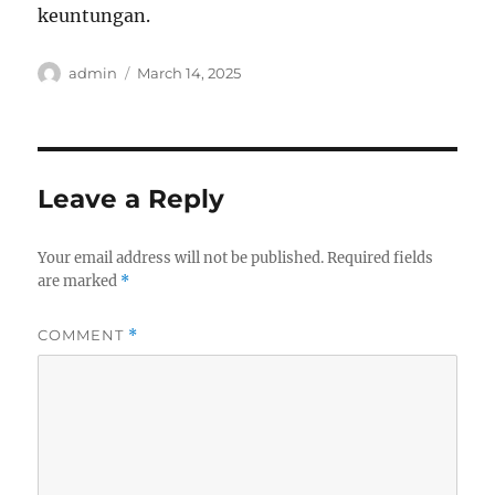
keuntungan.
Author
Posted
admin
March 14, 2025
on
Leave a Reply
Your email address will not be published.
Required fields
are marked
*
COMMENT
*