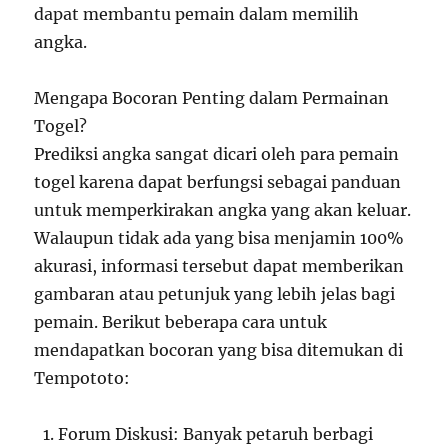
dapat membantu pemain dalam memilih
angka.
Mengapa Bocoran Penting dalam Permainan
Togel?
Prediksi angka sangat dicari oleh para pemain
togel karena dapat berfungsi sebagai panduan
untuk memperkirakan angka yang akan keluar.
Walaupun tidak ada yang bisa menjamin 100%
akurasi, informasi tersebut dapat memberikan
gambaran atau petunjuk yang lebih jelas bagi
pemain. Berikut beberapa cara untuk
mendapatkan bocoran yang bisa ditemukan di
Tempototo:
Forum Diskusi: Banyak petaruh berbagi