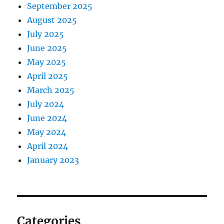
September 2025
August 2025
July 2025
June 2025
May 2025
April 2025
March 2025
July 2024
June 2024
May 2024
April 2024
January 2023
Categories