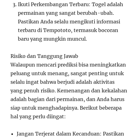
Ikuti Perkembangan Terbaru: Togel adalah
permainan yang sangat berubah-ubah.
Pastikan Anda selalu mengikuti informasi
terbaru di Tempototo, termasuk bocoran
baru yang mungkin muncul.
Risiko dan Tanggung Jawab
Walaupun mencari prediksi bisa meningkatkan
peluang untuk menang, sangat penting untuk
selalu ingat bahwa berjudi adalah aktivitas
yang penuh risiko. Kemenangan dan kekalahan
adalah bagian dari permainan, dan Anda harus
siap untuk menghadapinya. Berikut beberapa
hal yang perlu diingat:
Jangan Terjerat dalam Kecanduan: Pastikan