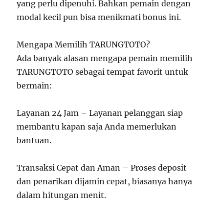
yang perlu dipenuhi. Bahkan pemain dengan
modal kecil pun bisa menikmati bonus ini.
Mengapa Memilih TARUNGTOTO?
Ada banyak alasan mengapa pemain memilih
TARUNGTOTO sebagai tempat favorit untuk
bermain:
Layanan 24 Jam – Layanan pelanggan siap
membantu kapan saja Anda memerlukan
bantuan.
Transaksi Cepat dan Aman – Proses deposit
dan penarikan dijamin cepat, biasanya hanya
dalam hitungan menit.