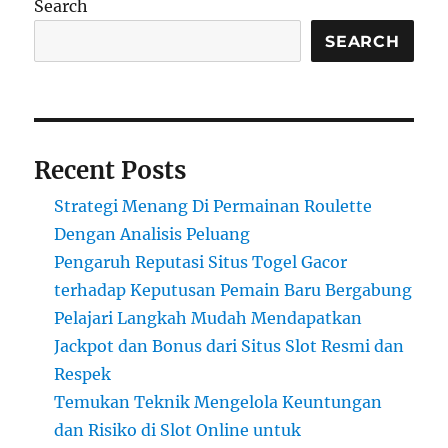
Search
SEARCH
Recent Posts
Strategi Menang Di Permainan Roulette
Dengan Analisis Peluang
Pengaruh Reputasi Situs Togel Gacor
terhadap Keputusan Pemain Baru Bergabung
Pelajari Langkah Mudah Mendapatkan
Jackpot dan Bonus dari Situs Slot Resmi dan
Respek
Temukan Teknik Mengelola Keuntungan
dan Risiko di Slot Online untuk