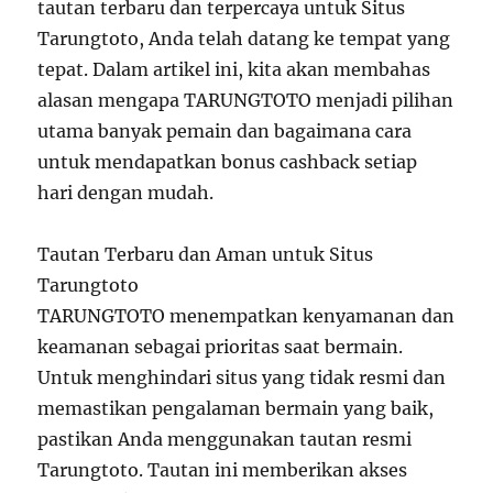
tautan terbaru dan terpercaya untuk Situs
Tarungtoto, Anda telah datang ke tempat yang
tepat. Dalam artikel ini, kita akan membahas
alasan mengapa TARUNGTOTO menjadi pilihan
utama banyak pemain dan bagaimana cara
untuk mendapatkan bonus cashback setiap
hari dengan mudah.
Tautan Terbaru dan Aman untuk Situs
Tarungtoto
TARUNGTOTO menempatkan kenyamanan dan
keamanan sebagai prioritas saat bermain.
Untuk menghindari situs yang tidak resmi dan
memastikan pengalaman bermain yang baik,
pastikan Anda menggunakan tautan resmi
Tarungtoto. Tautan ini memberikan akses