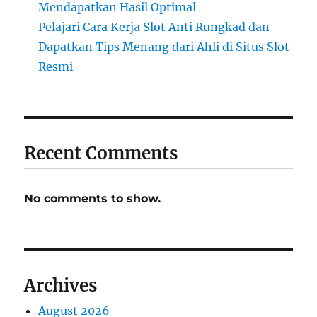
Mendapatkan Hasil Optimal
Pelajari Cara Kerja Slot Anti Rungkad dan
Dapatkan Tips Menang dari Ahli di Situs Slot
Resmi
Recent Comments
No comments to show.
Archives
August 2026