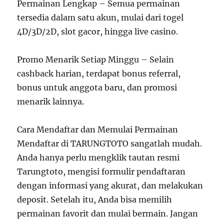
Permainan Lengkap – Semua permainan
tersedia dalam satu akun, mulai dari togel
4D/3D/2D, slot gacor, hingga live casino.
Promo Menarik Setiap Minggu – Selain
cashback harian, terdapat bonus referral,
bonus untuk anggota baru, dan promosi
menarik lainnya.
Cara Mendaftar dan Memulai Permainan
Mendaftar di TARUNGTOTO sangatlah mudah.
Anda hanya perlu mengklik tautan resmi
Tarungtoto, mengisi formulir pendaftaran
dengan informasi yang akurat, dan melakukan
deposit. Setelah itu, Anda bisa memilih
permainan favorit dan mulai bermain. Jangan