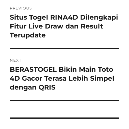
Post
PREVIOUS
navigation
Situs Togel RINA4D Dilengkapi
Previous
post:
Fitur Live Draw dan Result
Terupdate
NEXT
BERASTOGEL Bikin Main Toto
Next
post:
4D Gacor Terasa Lebih Simpel
dengan QRIS