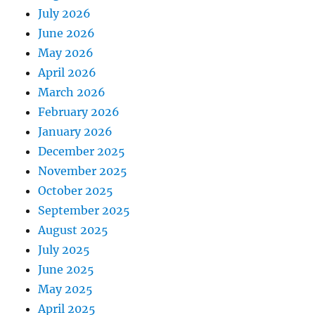
July 2026
June 2026
May 2026
April 2026
March 2026
February 2026
January 2026
December 2025
November 2025
October 2025
September 2025
August 2025
July 2025
June 2025
May 2025
April 2025