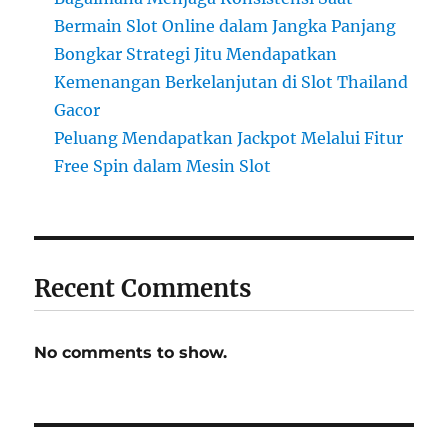
Bermain Slot Online dalam Jangka Panjang
Bongkar Strategi Jitu Mendapatkan
Kemenangan Berkelanjutan di Slot Thailand
Gacor
Peluang Mendapatkan Jackpot Melalui Fitur
Free Spin dalam Mesin Slot
Recent Comments
No comments to show.