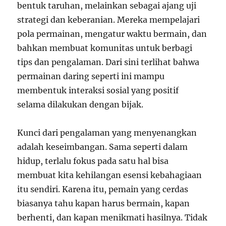
bentuk taruhan, melainkan sebagai ajang uji
strategi dan keberanian. Mereka mempelajari
pola permainan, mengatur waktu bermain, dan
bahkan membuat komunitas untuk berbagi
tips dan pengalaman. Dari sini terlihat bahwa
permainan daring seperti ini mampu
membentuk interaksi sosial yang positif
selama dilakukan dengan bijak.
Kunci dari pengalaman yang menyenangkan
adalah keseimbangan. Sama seperti dalam
hidup, terlalu fokus pada satu hal bisa
membuat kita kehilangan esensi kebahagiaan
itu sendiri. Karena itu, pemain yang cerdas
biasanya tahu kapan harus bermain, kapan
berhenti, dan kapan menikmati hasilnya. Tidak