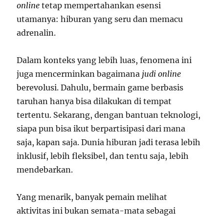
online
tetap mempertahankan esensi
utamanya: hiburan yang seru dan memacu
adrenalin.
Dalam konteks yang lebih luas, fenomena ini
juga mencerminkan bagaimana
judi online
berevolusi. Dahulu, bermain game berbasis
taruhan hanya bisa dilakukan di tempat
tertentu. Sekarang, dengan bantuan teknologi,
siapa pun bisa ikut berpartisipasi dari mana
saja, kapan saja. Dunia hiburan jadi terasa lebih
inklusif, lebih fleksibel, dan tentu saja, lebih
mendebarkan.
Yang menarik, banyak pemain melihat
aktivitas ini bukan semata-mata sebagai