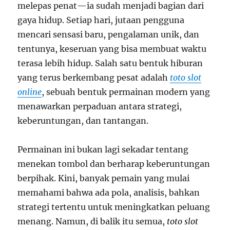
melepas penat—ia sudah menjadi bagian dari
gaya hidup. Setiap hari, jutaan pengguna
mencari sensasi baru, pengalaman unik, dan
tentunya, keseruan yang bisa membuat waktu
terasa lebih hidup. Salah satu bentuk hiburan
yang terus berkembang pesat adalah
toto slot
online
, sebuah bentuk permainan modern yang
menawarkan perpaduan antara strategi,
keberuntungan, dan tantangan.
Permainan ini bukan lagi sekadar tentang
menekan tombol dan berharap keberuntungan
berpihak. Kini, banyak pemain yang mulai
memahami bahwa ada pola, analisis, bahkan
strategi tertentu untuk meningkatkan peluang
menang. Namun, di balik itu semua,
toto slot