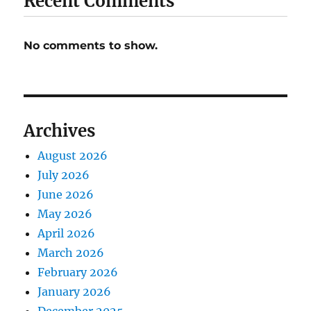
Recent Comments
No comments to show.
Archives
August 2026
July 2026
June 2026
May 2026
April 2026
March 2026
February 2026
January 2026