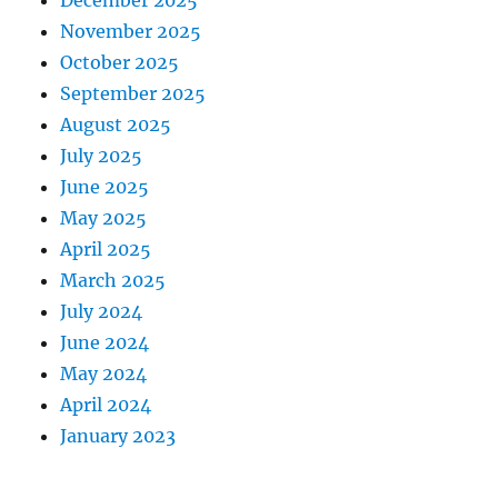
December 2025
November 2025
October 2025
September 2025
August 2025
July 2025
June 2025
May 2025
April 2025
March 2025
July 2024
June 2024
May 2024
April 2024
January 2023