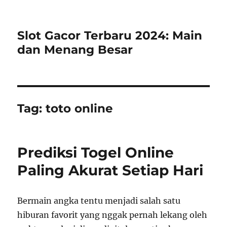
Slot Gacor Terbaru 2024: Main
dan Menang Besar
Tag:
toto online
Prediksi Togel Online
Paling Akurat Setiap Hari
Bermain angka tentu menjadi salah satu
hiburan favorit yang nggak pernah lekang oleh