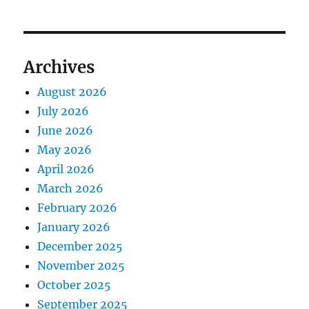
Archives
August 2026
July 2026
June 2026
May 2026
April 2026
March 2026
February 2026
January 2026
December 2025
November 2025
October 2025
September 2025