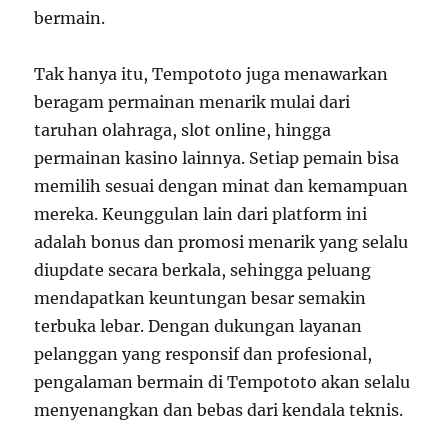
bermain.
Tak hanya itu, Tempototo juga menawarkan
beragam permainan menarik mulai dari
taruhan olahraga, slot online, hingga
permainan kasino lainnya. Setiap pemain bisa
memilih sesuai dengan minat dan kemampuan
mereka. Keunggulan lain dari platform ini
adalah bonus dan promosi menarik yang selalu
diupdate secara berkala, sehingga peluang
mendapatkan keuntungan besar semakin
terbuka lebar. Dengan dukungan layanan
pelanggan yang responsif dan profesional,
pengalaman bermain di Tempototo akan selalu
menyenangkan dan bebas dari kendala teknis.