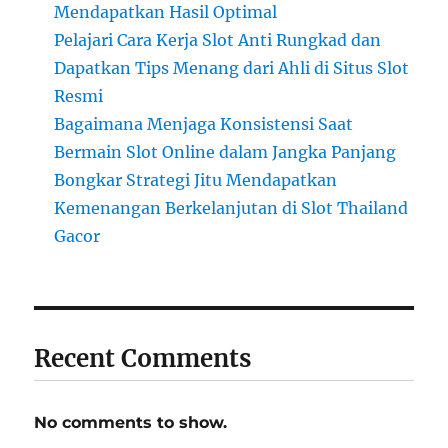
Mendapatkan Hasil Optimal
Pelajari Cara Kerja Slot Anti Rungkad dan
Dapatkan Tips Menang dari Ahli di Situs Slot
Resmi
Bagaimana Menjaga Konsistensi Saat
Bermain Slot Online dalam Jangka Panjang
Bongkar Strategi Jitu Mendapatkan
Kemenangan Berkelanjutan di Slot Thailand
Gacor
Recent Comments
No comments to show.