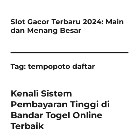
Slot Gacor Terbaru 2024: Main
dan Menang Besar
Tag:
tempopoto daftar
Kenali Sistem
Pembayaran Tinggi di
Bandar Togel Online
Terbaik