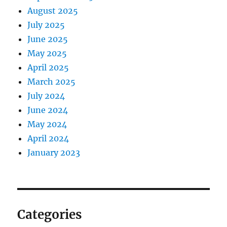
August 2025
July 2025
June 2025
May 2025
April 2025
March 2025
July 2024
June 2024
May 2024
April 2024
January 2023
Categories