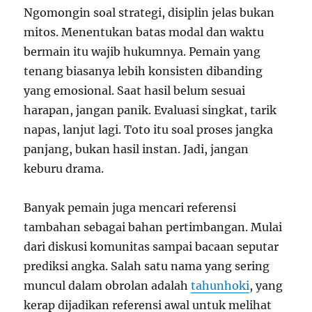
Ngomongin soal strategi, disiplin jelas bukan
mitos. Menentukan batas modal dan waktu
bermain itu wajib hukumnya. Pemain yang
tenang biasanya lebih konsisten dibanding
yang emosional. Saat hasil belum sesuai
harapan, jangan panik. Evaluasi singkat, tarik
napas, lanjut lagi. Toto itu soal proses jangka
panjang, bukan hasil instan. Jadi, jangan
keburu drama.
Banyak pemain juga mencari referensi
tambahan sebagai bahan pertimbangan. Mulai
dari diskusi komunitas sampai bacaan seputar
prediksi angka. Salah satu nama yang sering
muncul dalam obrolan adalah
tahunhoki
, yang
kerap dijadikan referensi awal untuk melihat