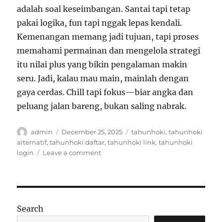
adalah soal keseimbangan. Santai tapi tetap
pakai logika, fun tapi nggak lepas kendali.
Kemenangan memang jadi tujuan, tapi proses
memahami permainan dan mengelola strategi
itu nilai plus yang bikin pengalaman makin
seru. Jadi, kalau mau main, mainlah dengan
gaya cerdas. Chill tapi fokus—biar angka dan
peluang jalan bareng, bukan saling nabrak.
Author
Posted
Tags
admin
December 25, 2025
tahunhoki
,
tahunhoki
on
alternatif
,
tahunhoki daftar
,
tahunhoki link
,
tahunhoki
on
login
Leave a comment
Menikmati
Sensasi
Permainan
Toto
Online
Search
dengan