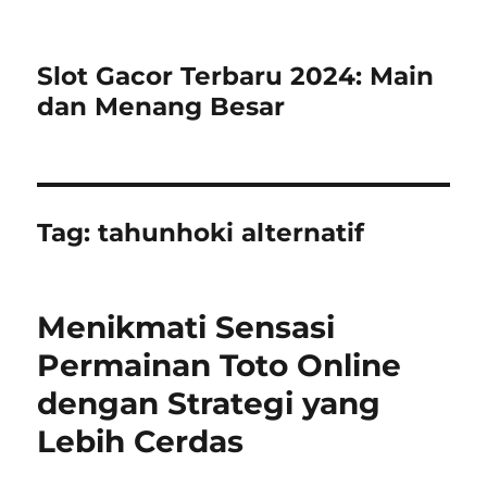
Slot Gacor Terbaru 2024: Main
dan Menang Besar
Tag:
tahunhoki alternatif
Menikmati Sensasi
Permainan Toto Online
dengan Strategi yang
Lebih Cerdas