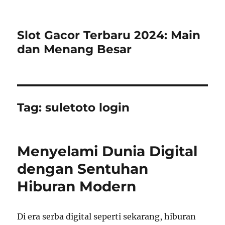
Slot Gacor Terbaru 2024: Main
dan Menang Besar
Tag:
suletoto login
Menyelami Dunia Digital
dengan Sentuhan
Hiburan Modern
Di era serba digital seperti sekarang, hiburan