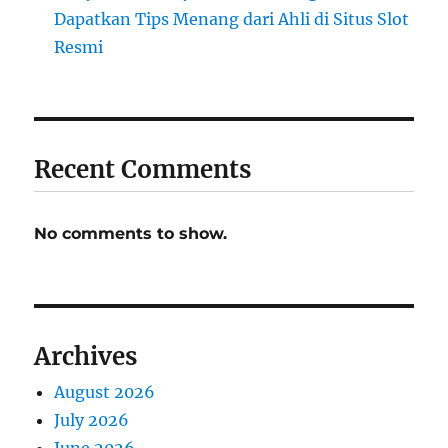
Dapatkan Tips Menang dari Ahli di Situs Slot
Resmi
Recent Comments
No comments to show.
Archives
August 2026
July 2026