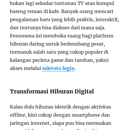
bukan lagi sekadar tontonan TV atau kumpul
bareng teman di kafe. Banyak orang mencari
pengalaman baru yang lebih praktis, interaktif,
dan tentunya bisa diakses dari mana saja.
Fenomena ini membuka ruang bagi platform
hiburan daring untuk berkembang pesat,
termasuk salah satu yang cukup populer di
kalangan pecinta game dan taruhan, yakni
akses melalui
suletoto login
.
Transformasi Hiburan Digital
Kalau dulu hiburan identik dengan aktivitas
offline, kini cukup dengan smartphone dan
jaringan internet, siapa pun bisa merasakan