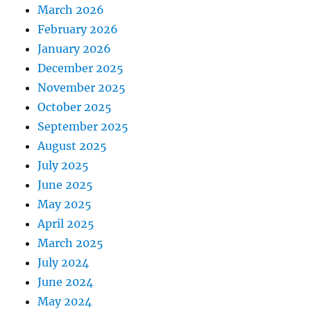
March 2026
February 2026
January 2026
December 2025
November 2025
October 2025
September 2025
August 2025
July 2025
June 2025
May 2025
April 2025
March 2025
July 2024
June 2024
May 2024