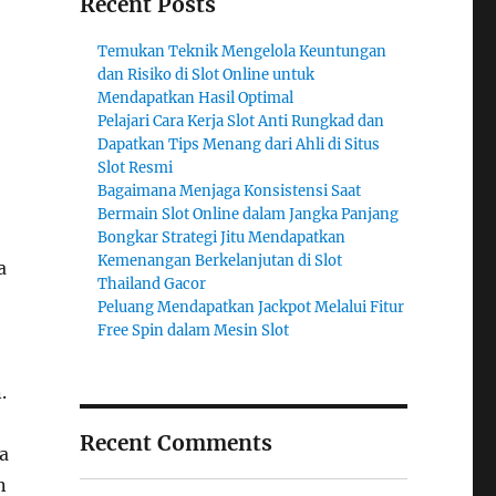
Recent Posts
Temukan Teknik Mengelola Keuntungan
dan Risiko di Slot Online untuk
Mendapatkan Hasil Optimal
Pelajari Cara Kerja Slot Anti Rungkad dan
Dapatkan Tips Menang dari Ahli di Situs
Slot Resmi
Bagaimana Menjaga Konsistensi Saat
Bermain Slot Online dalam Jangka Panjang
Bongkar Strategi Jitu Mendapatkan
Kemenangan Berkelanjutan di Slot
a
Thailand Gacor
Peluang Mendapatkan Jackpot Melalui Fitur
Free Spin dalam Mesin Slot
.
Recent Comments
a
n