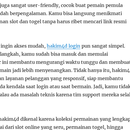
i juga sangat user-friendly, cocok buat pemain pemula
dah berpengalaman. Kamu bisa langsung menikmati
an slot dan togel tanpa harus ribet mencari link resmi
 ingin akses mudah,
hakim4d login
pun sangat simpel.
 langkah, kamu sudah bisa masuk dan memulai
ur ini membantu mengurangi waktu tunggu dan membua
ain jadi lebih menyenangkan. Tidak hanya itu, hakim
n layanan pelanggan yang responsif, siap membantu
ada kendala saat login atau saat bermain. Jadi, kamu tida
kalau ada masalah teknis karena tim support mereka sela
us hakim4d dikenal karena koleksi permainan yang lengka
lai dari slot online yang seru, permainan togel, hingga