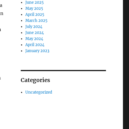
June 2025
a
May 2025
an
April 2025
March 2025
July 2024
n
June 2024
May 2024
April 2024
January 2023
n
Categories
Uncategorized