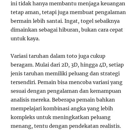
ini tidak hanya membantu menjaga keuangan
tetap aman, tetapi juga membuat pengalaman
bermain lebih santai. Ingat, togel sebaiknya
dimainkan sebagai hiburan, bukan cara cepat
untuk kaya.
Variasi taruhan dalam toto juga cukup
beragam. Mulai dari 2D, 3D, hingga 4D, setiap
jenis taruhan memiliki peluang dan strategi
tersendiri. Pemain bisa mencoba variasi yang
sesuai dengan pengalaman dan kemampuan
analisis mereka. Beberapa pemain bahkan
mempelajari kombinasi angka yang lebih
kompleks untuk meningkatkan peluang
menang, tentu dengan pendekatan realistis.