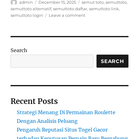
Author
Posted
Tags
admin
December 15, 2025
semut toto
,
semuttoto
,
on
semuttoto alternatif
,
semuttoto daftar
,
semuttoto link
,
on
semuttoto login
Leave a comment
Tips
Cerdas
Menang
di
Permainan
Search
Toto
Online
SEARCH
Recent Posts
Strategi Menang Di Permainan Roulette
Dengan Analisis Peluang
Pengaruh Reputasi Situs Togel Gacor
terhadap Keputusan Pemain Baru Bergabung