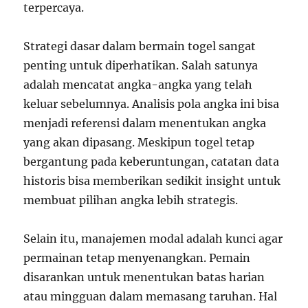
terpercaya.
Strategi dasar dalam bermain togel sangat
penting untuk diperhatikan. Salah satunya
adalah mencatat angka-angka yang telah
keluar sebelumnya. Analisis pola angka ini bisa
menjadi referensi dalam menentukan angka
yang akan dipasang. Meskipun togel tetap
bergantung pada keberuntungan, catatan data
historis bisa memberikan sedikit insight untuk
membuat pilihan angka lebih strategis.
Selain itu, manajemen modal adalah kunci agar
permainan tetap menyenangkan. Pemain
disarankan untuk menentukan batas harian
atau mingguan dalam memasang taruhan. Hal