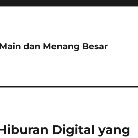
: Main dan Menang Besar
Hiburan Digital yang