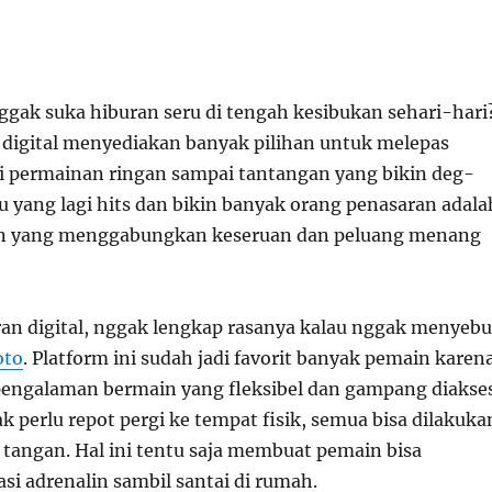
nggak suka hiburan seru di tengah kesibukan sehari-hari
 digital menyediakan banyak pilihan untuk melepas
ri permainan ringan sampai tantangan yang bikin deg-
u yang lagi hits dan bikin banyak orang penasaran adala
an yang menggabungkan keseruan dan peluang menang
uran digital, nggak lengkap rasanya kalau nggak menyebu
oto
. Platform ini sudah jadi favorit banyak pemain karen
engalaman bermain yang fleksibel dan gampang diakse
k perlu repot pergi ke tempat fisik, semua bisa dilakuka
tangan. Hal ini tentu saja membuat pemain bisa
si adrenalin sambil santai di rumah.