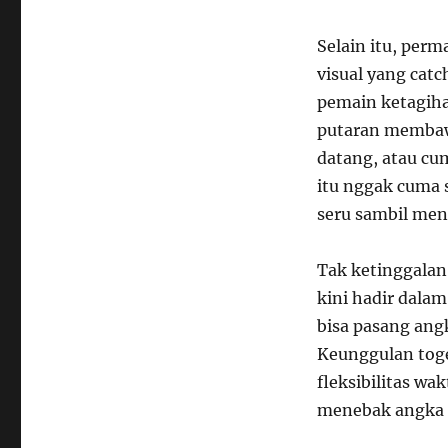
Selain itu, per
visual yang cat
pemain ketagiha
putaran membawa
datang, atau cum
itu nggak cuma 
seru sambil men
Tak ketinggalan
kini hadir dalam
bisa pasang angk
Keunggulan toge
fleksibilitas wa
menebak angka 