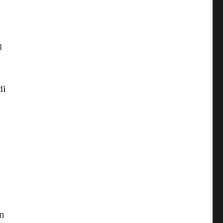
l
di
an