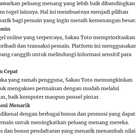
awarkan peluang menang yang lebih baik dibandingkan
rm togel lainnya. Hal ini membuatnya menjadi pilihan
arik bagi pemain yang ingin meraih kemenangan besar
amin
ogel online yang terpercaya, Sakau Toto memprioritaskan
ribadi dan transaksi pemain. Platform ini menggunaka
yang canggih untuk melindungi informasi sensitif para
n Cepat
ka yang ramah pengguna, Sakau Toto memungkinkan
tuk mengakses permainan dengan mudah melalui
un, baik komputer maupun ponsel pintar.
osi Menarik
 dikenal dengan berbagai bonus dan promosi yang dapat
emain untuk meningkatkan peluang menang mereka.
as dan bonus pendaftaran yang menarik menambah nilai