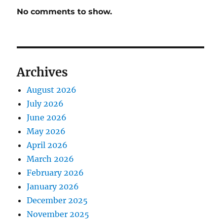
No comments to show.
Archives
August 2026
July 2026
June 2026
May 2026
April 2026
March 2026
February 2026
January 2026
December 2025
November 2025