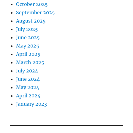
October 2025
September 2025
August 2025
July 2025
June 2025
May 2025
April 2025
March 2025
July 2024
June 2024
May 2024
April 2024
January 2023