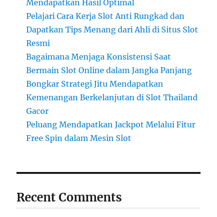
Mendapatkan Hasil Optimal
Pelajari Cara Kerja Slot Anti Rungkad dan
Dapatkan Tips Menang dari Ahli di Situs Slot
Resmi
Bagaimana Menjaga Konsistensi Saat
Bermain Slot Online dalam Jangka Panjang
Bongkar Strategi Jitu Mendapatkan
Kemenangan Berkelanjutan di Slot Thailand
Gacor
Peluang Mendapatkan Jackpot Melalui Fitur
Free Spin dalam Mesin Slot
Recent Comments