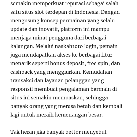
semakin memperkuat reputasi sebagai salah
satu situs slot terdepan di Indonesia. Dengan
mengusung konsep permainan yang selalu
update dan inovatif, platform ini mampu
menjaga minat pengguna dari berbagai
kalangan. Melalui naskahtoto login, pemain
juga mendapatkan akses ke berbagai fitur
menarik seperti bonus deposit, free spin, dan
cashback yang menggiurkan. Kemudahan
transaksi dan layanan pelanggan yang
responsif membuat pengalaman bermain di
situs ini semakin memuaskan, sehingga
banyak orang yang merasa betah dan kembali
lagi untuk meraih kemenangan besar.
Tak heran jika banyak bettor menyebut