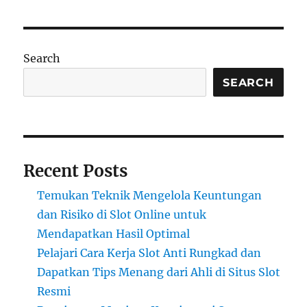
Praktis
Slot777
di
Situs
Search
Slot
Gacor
SEARCH
untuk
Pemula
hingga
Expert
Recent Posts
Temukan Teknik Mengelola Keuntungan
dan Risiko di Slot Online untuk
Mendapatkan Hasil Optimal
Pelajari Cara Kerja Slot Anti Rungkad dan
Dapatkan Tips Menang dari Ahli di Situs Slot
Resmi