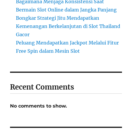
Bagaimana Menjaga Konsistensi Saat
Bermain Slot Online dalam Jangka Panjang
Bongkar Strategi Jitu Mendapatkan
Kemenangan Berkelanjutan di Slot Thailand
Gacor
Peluang Mendapatkan Jackpot Melalui Fitur
Free Spin dalam Mesin Slot
Recent Comments
No comments to show.