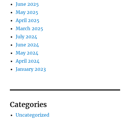
June 2025
May 2025
April 2025
March 2025
July 2024
June 2024
May 2024
April 2024
January 2023
Categories
Uncategorized