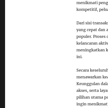
menikmati peng
kompetitif, pe
Dari sisi trans
yang cepat dan a
populer. Proses
kelancaran aktiv
meningkatkan k
ini.
Secara keseluru
menawarkan kea
Keunggulan dal
akses, serta la
pilihan utama p
ingin menikmat