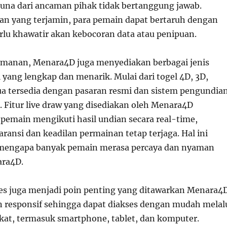
una dari ancaman pihak tidak bertanggung jawab.
n yang terjamin, para pemain dapat bertaruh dengan
rlu khawatir akan kebocoran data atau penipuan.
amanan, Menara4D juga menyediakan berbagai jenis
 yang lengkap dan menarik. Mulai dari togel 4D, 3D,
a tersedia dengan pasaran resmi dan sistem pengundia
. Fitur live draw yang disediakan oleh Menara4D
main mengikuti hasil undian secara real-time,
ransi dan keadilan permainan tetap terjaga. Hal ini
 mengapa banyak pemain merasa percaya dan nyaman
ara4D.
s juga menjadi poin penting yang ditawarkan Menara4D
ain responsif sehingga dapat diakses dengan mudah melal
kat, termasuk smartphone, tablet, dan komputer.