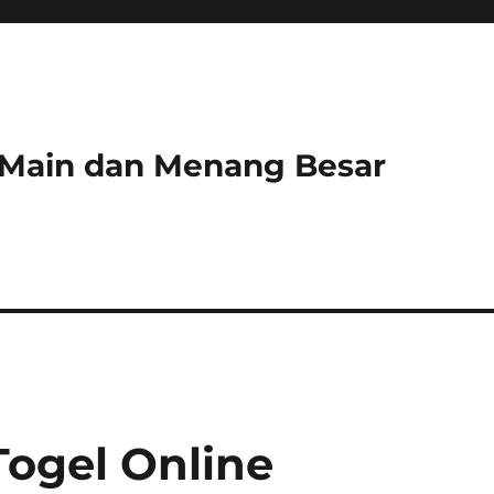
: Main dan Menang Besar
Togel Online