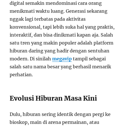
digital semakin mendominasi cara orang
menikmati waktu luang. Generasi sekarang
nggak lagi terbatas pada aktivitas
konvensional, tapi lebih suka hal yang praktis,
interaktif, dan bisa dinikmati kapan aja. Salah
satu tren yang makin populer adalah platform
hiburan daring yang hadir dengan sentuhan
modern. Di sinilah
megavip
tampil sebagai
salah satu nama besar yang berhasil menarik
perhatian.
Evolusi Hiburan Masa Kini
Dulu, hiburan sering identik dengan pergi ke
bioskop, main di arena permainan, atau