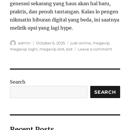
generasi sekarang yang haus akan hal baru,
praktis, dan penuh tantangan. Kalau lo pengen
nikmatin hiburan digital yang beda, ini saatnya
melirik opsi yang lagi hype.
Author
Posted
Tags
admin
October 6, 2025
judi online
,
megavip
,
on
on
megavip login
,
megavip slot
,
slot
Leave a comment
Menyela
Dunia
Hiburan
Digital
dengan
Search
Nuansa
Modern
SEARCH
Recent Posts