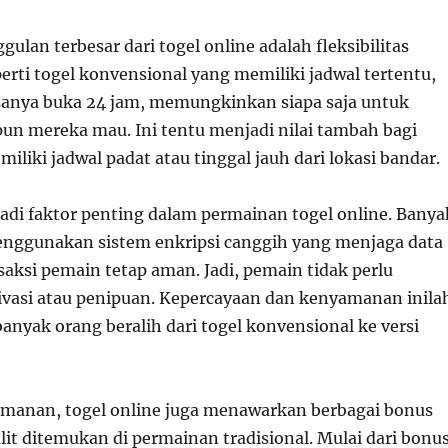
gulan terbesar dari togel online adalah fleksibilitas
erti togel konvensional yang memiliki jadwal tertentu,
asanya buka 24 jam, memungkinkan siapa saja untuk
un mereka mau. Ini tentu menjadi nilai tambah bagi
liki jadwal padat atau tinggal jauh dari lokasi bandar.
i faktor penting dalam permainan togel online. Banya
enggunakan sistem enkripsi canggih yang menjaga data
saksi pemain tetap aman. Jadi, pemain tidak perlu
rivasi atau penipuan. Kepercayaan dan kenyamanan inila
nyak orang beralih dari togel konvensional ke versi
amanan, togel online juga menawarkan berbagai bonus
it ditemukan di permainan tradisional. Mulai dari bonu