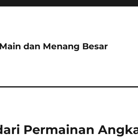
: Main dan Menang Besar
dari Permainan Angk