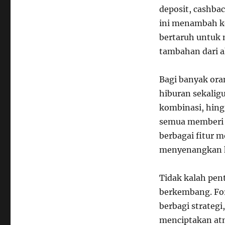
deposit, cashba
ini menambah k
bertaruh untuk 
tambahan dari a
Bagi banyak oran
hiburan sekalig
kombinasi, hin
semua memberi s
berbagai fitur 
menyenangkan ke
Tidak kalah pen
berkembang. Fo
berbagi strategi
menciptakan atm