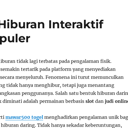
Hiburan Interaktif
puler
iburan tidak lagi terbatas pada pengalaman fisik.
 semakin tertarik pada platform yang menyediakan
g secara menyeluruh. Fenomena ini turut memunculkan
ang tidak hanya menghibur, tetapi juga menantang
tangkasan penggunanya. Salah satu bentuk hiburan dari
k diminati adalah permainan berbasis
slot
dan
judi onlin
rti
mawar500 togel
menghadirkan pengalaman unik bag
hiburan daring. Tidak hanya sekadar keberuntungan,