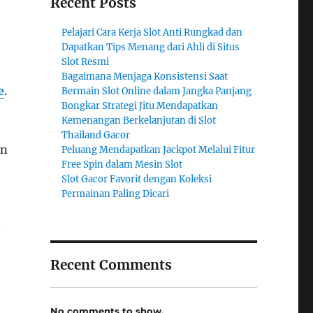
Recent Posts
Pelajari Cara Kerja Slot Anti Rungkad dan
Dapatkan Tips Menang dari Ahli di Situs
Slot Resmi
Bagaimana Menjaga Konsistensi Saat
e
.
Bermain Slot Online dalam Jangka Panjang
Bongkar Strategi Jitu Mendapatkan
Kemenangan Berkelanjutan di Slot
Thailand Gacor
an
Peluang Mendapatkan Jackpot Melalui Fitur
Free Spin dalam Mesin Slot
Slot Gacor Favorit dengan Koleksi
Permainan Paling Dicari
n
Recent Comments
No comments to show.