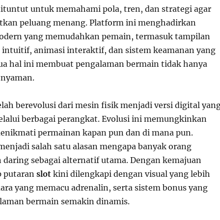
ituntut untuk memahami pola, tren, dan strategi agar
tkan peluang menang. Platform ini menghadirkan
 modern yang memudahkan pemain, termasuk tampilan
intuitif, animasi interaktif, dan sistem keamanan yang
ua hal ini membuat pengalaman bermain tidak hanya
a nyaman.
lah berevolusi dari mesin fisik menjadi versi digital yan
elalui berbagai perangkat. Evolusi ini memungkinkan
enikmati permainan kapan pun dan di mana pun.
 menjadi salah satu alasan mengapa banyak orang
 daring sebagai alternatif utama. Dengan kemajuan
ap putaran
slot
kini dilengkapi dengan visual yang lebih
uara yang memacu adrenalin, serta sistem bonus yang
aman bermain semakin dinamis.