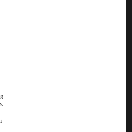
ng
e
.
i