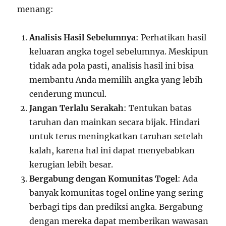
menang:
Analisis Hasil Sebelumnya
: Perhatikan hasil
keluaran angka togel sebelumnya. Meskipun
tidak ada pola pasti, analisis hasil ini bisa
membantu Anda memilih angka yang lebih
cenderung muncul.
Jangan Terlalu Serakah
: Tentukan batas
taruhan dan mainkan secara bijak. Hindari
untuk terus meningkatkan taruhan setelah
kalah, karena hal ini dapat menyebabkan
kerugian lebih besar.
Bergabung dengan Komunitas Togel
: Ada
banyak komunitas togel online yang sering
berbagi tips dan prediksi angka. Bergabung
dengan mereka dapat memberikan wawasan