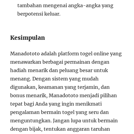
tambahan mengenai angka-angka yang
berpotensi keluar.
Kesimpulan
Manadototo adalah platform togel online yang
menawarkan berbagai permainan dengan
hadiah menarik dan peluang besar untuk
menang. Dengan sistem yang mudah
digunakan, keamanan yang terjamin, dan
bonus menarik, Manadototo menjadi pilihan
tepat bagi Anda yang ingin menikmati
pengalaman bermain togel yang seru dan
menguntungkan. Jangan lupa untuk bermain
dengan bijak, tentukan anggaran taruhan