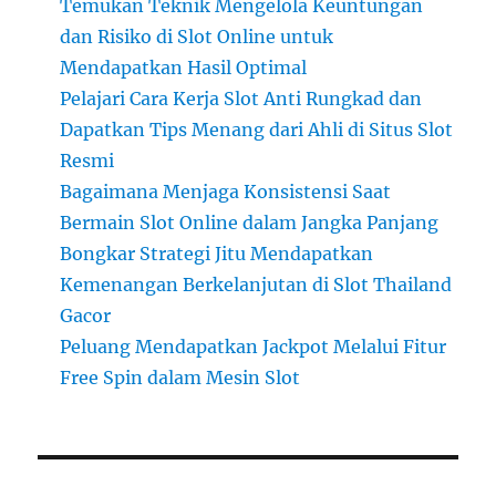
Temukan Teknik Mengelola Keuntungan
dan Risiko di Slot Online untuk
Mendapatkan Hasil Optimal
Pelajari Cara Kerja Slot Anti Rungkad dan
Dapatkan Tips Menang dari Ahli di Situs Slot
Resmi
Bagaimana Menjaga Konsistensi Saat
Bermain Slot Online dalam Jangka Panjang
Bongkar Strategi Jitu Mendapatkan
Kemenangan Berkelanjutan di Slot Thailand
Gacor
Peluang Mendapatkan Jackpot Melalui Fitur
Free Spin dalam Mesin Slot