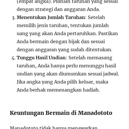
(empat angka). Pilihlah taruhan yang sesuai
dengan strategi dan anggaran Anda.
Menentukan Jumlah Taruhan
: Setelah
memilih jenis taruhan, tentukan jumlah
uang yang akan Anda pertaruhkan. Pastikan
Anda bermain dengan bijak dan sesuai
dengan anggaran yang sudah ditentukan.
Tunggu Hasil Undian
: Setelah memasang
taruhan, Anda hanya perlu menunggu hasil
undian yang akan diumumkan sesuai jadwal.
Jika angka yang Anda pilih keluar, maka
Anda berhak memenangkan hadiah.
Keuntungan Bermain di Manadototo
Manadototo tidak hanya menawarkan