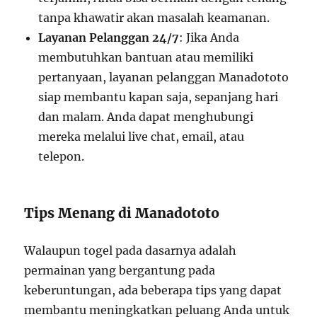
tanpa khawatir akan masalah keamanan.
Layanan Pelanggan 24/7
: Jika Anda
membutuhkan bantuan atau memiliki
pertanyaan, layanan pelanggan Manadototo
siap membantu kapan saja, sepanjang hari
dan malam. Anda dapat menghubungi
mereka melalui live chat, email, atau
telepon.
Tips Menang di Manadototo
Walaupun togel pada dasarnya adalah
permainan yang bergantung pada
keberuntungan, ada beberapa tips yang dapat
membantu meningkatkan peluang Anda untuk