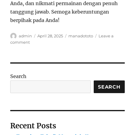
Anda, dan nikmati permainan dengan penuh
tanggung jawab. Semoga keberuntungan
berpihak pada Anda!
Author
Posted
Tags
admin
April 28, 2025
manadototo
Leave a
on
on
comment
Panduan
Manadototo
Togel
Online:
Menangkan
Search
Hadiah
Besar
SEARCH
dengan
Mudah
Recent Posts