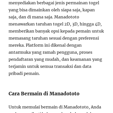
menyediakan berbagai jenis permainan togel
yang bisa dimainkan oleh siapa saja, kapan
saja, dan di mana saja. Manadototo
menawarkan taruhan togel 2D, 3D, hingga 4D,
memberikan banyak opsi kepada pemain untuk
memasang taruhan sesuai dengan preferensi
mereka. Platform ini dikenal dengan
antarmuka yang ramah pengguna, proses
pendaftaran yang mudah, dan keamanan yang
terjamin untuk semua transaksi dan data
pribadi pemain.
Cara Bermain di Manadototo
Untuk memulai bermain di Manadototo, Anda