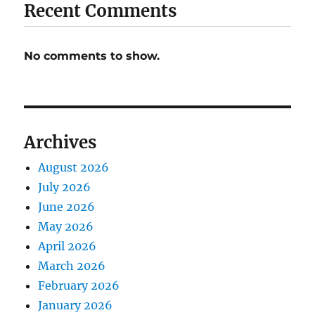
Recent Comments
No comments to show.
Archives
August 2026
July 2026
June 2026
May 2026
April 2026
March 2026
February 2026
January 2026