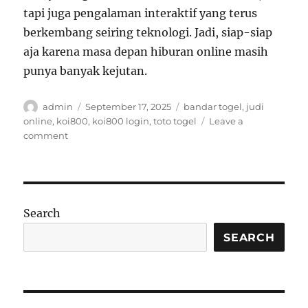
tapi juga pengalaman interaktif yang terus
berkembang seiring teknologi. Jadi, siap-siap
aja karena masa depan hiburan online masih
punya banyak kejutan.
Author
Posted
Tags
admin
September 17, 2025
bandar togel
,
judi
on
online
,
koi800
,
koi800 login
,
toto togel
Leave a
on
comment
Dunia
Hiburan
Digital
yang
Semakin
Search
Seru
untuk
SEARCH
Generasi
Online