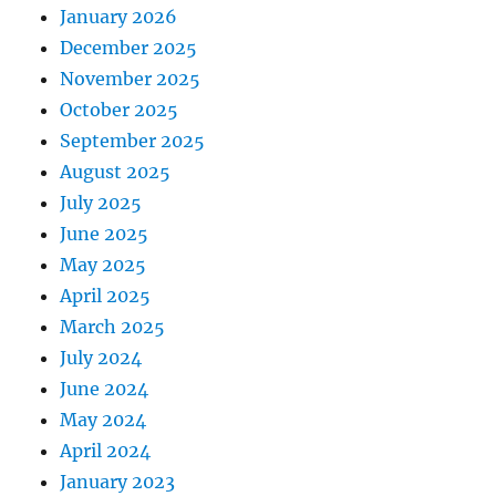
January 2026
December 2025
November 2025
October 2025
September 2025
August 2025
July 2025
June 2025
May 2025
April 2025
March 2025
July 2024
June 2024
May 2024
April 2024
January 2023