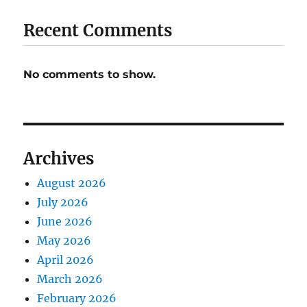
Recent Comments
No comments to show.
Archives
August 2026
July 2026
June 2026
May 2026
April 2026
March 2026
February 2026