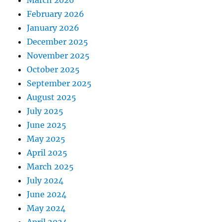
March 2026
February 2026
January 2026
December 2025
November 2025
October 2025
September 2025
August 2025
July 2025
June 2025
May 2025
April 2025
March 2025
July 2024
June 2024
May 2024