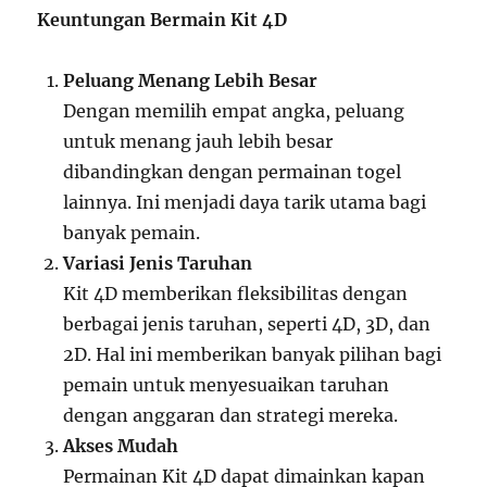
Keuntungan Bermain Kit 4D
Peluang Menang Lebih Besar
Dengan memilih empat angka, peluang
untuk menang jauh lebih besar
dibandingkan dengan permainan togel
lainnya. Ini menjadi daya tarik utama bagi
banyak pemain.
Variasi Jenis Taruhan
Kit 4D memberikan fleksibilitas dengan
berbagai jenis taruhan, seperti 4D, 3D, dan
2D. Hal ini memberikan banyak pilihan bagi
pemain untuk menyesuaikan taruhan
dengan anggaran dan strategi mereka.
Akses Mudah
Permainan Kit 4D dapat dimainkan kapan