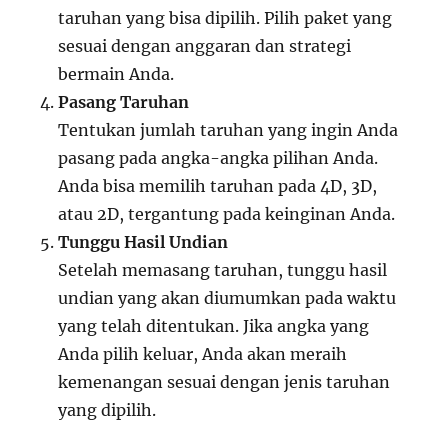
taruhan yang bisa dipilih. Pilih paket yang
sesuai dengan anggaran dan strategi
bermain Anda.
Pasang Taruhan
Tentukan jumlah taruhan yang ingin Anda
pasang pada angka-angka pilihan Anda.
Anda bisa memilih taruhan pada 4D, 3D,
atau 2D, tergantung pada keinginan Anda.
Tunggu Hasil Undian
Setelah memasang taruhan, tunggu hasil
undian yang akan diumumkan pada waktu
yang telah ditentukan. Jika angka yang
Anda pilih keluar, Anda akan meraih
kemenangan sesuai dengan jenis taruhan
yang dipilih.