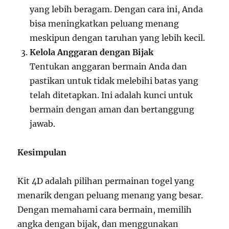
yang lebih beragam. Dengan cara ini, Anda
bisa meningkatkan peluang menang
meskipun dengan taruhan yang lebih kecil.
Kelola Anggaran dengan Bijak
Tentukan anggaran bermain Anda dan
pastikan untuk tidak melebihi batas yang
telah ditetapkan. Ini adalah kunci untuk
bermain dengan aman dan bertanggung
jawab.
Kesimpulan
Kit 4D adalah pilihan permainan togel yang
menarik dengan peluang menang yang besar.
Dengan memahami cara bermain, memilih
angka dengan bijak, dan menggunakan