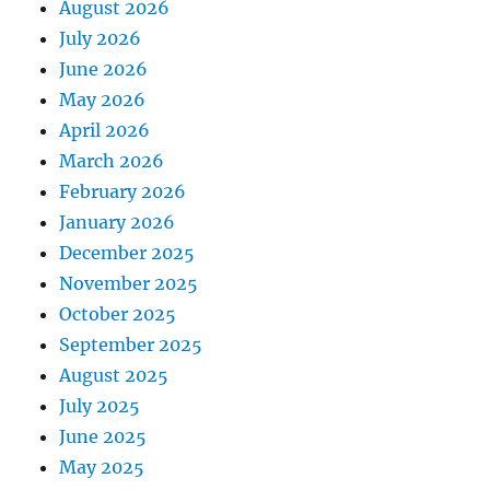
August 2026
July 2026
June 2026
May 2026
April 2026
March 2026
February 2026
January 2026
December 2025
November 2025
October 2025
September 2025
August 2025
July 2025
June 2025
May 2025