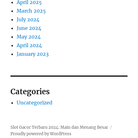
April 2025
March 2025
July 2024
June 2024
May 2024
April 2024
January 2023
Categories
Uncategorized
Slot Gacor Terbaru 2024: Main dan Menang Besar
Proudly powered by WordPress