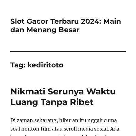
Slot Gacor Terbaru 2024: Main
dan Menang Besar
Tag:
kediritoto
Nikmati Serunya Waktu
Luang Tanpa Ribet
Di zaman sekarang, hiburan itu nggak cuma
soal nonton film atau scroll media sosial. Ada