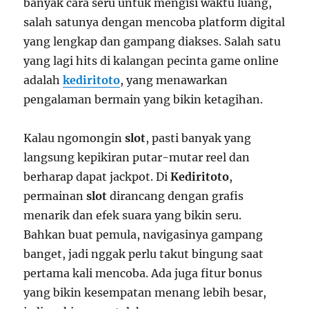
banyak cara seru untuk mengisi waktu luang,
salah satunya dengan mencoba platform digital
yang lengkap dan gampang diakses. Salah satu
yang lagi hits di kalangan pecinta game online
adalah
kediritoto
, yang menawarkan
pengalaman bermain yang bikin ketagihan.
Kalau ngomongin
slot
, pasti banyak yang
langsung kepikiran putar-mutar reel dan
berharap dapat jackpot. Di
Kediritoto
,
permainan
slot
dirancang dengan grafis
menarik dan efek suara yang bikin seru.
Bahkan buat pemula, navigasinya gampang
banget, jadi nggak perlu takut bingung saat
pertama kali mencoba. Ada juga fitur bonus
yang bikin kesempatan menang lebih besar,