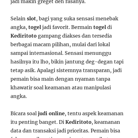
jadi makin greget deh rasanya.
Selain
slot
, bagi yang suka sensasi menebak
angka,
togel
jadi favorit. Bermain
togel
di
Kediritoto
gampang diakses dan tersedia
berbagai macam pilihan, mulai dari lokal
sampai internasional. Sensasi menunggu
hasilnya itu lho, bikin jantung deg-degan tapi
tetap asik. Apalagi sistemnya transparan, jadi
pemain bisa main dengan nyaman tanpa
khawatir soal keamanan atau manipulasi
angka.
Bicara soal
judi online
, tentu aspek keamanan
itu penting banget. Di
Kediritoto
, keamanan
data dan transaksi jadi prioritas. Pemain bisa