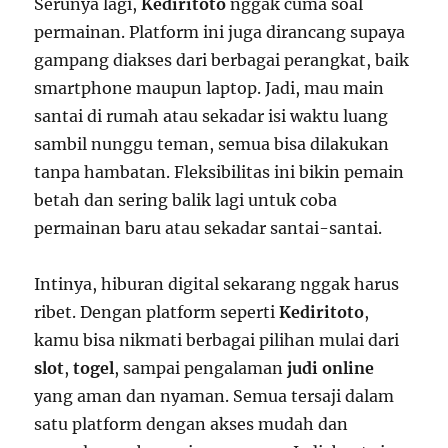
Serunya lagi,
Kediritoto
nggak cuma soal
permainan. Platform ini juga dirancang supaya
gampang diakses dari berbagai perangkat, baik
smartphone maupun laptop. Jadi, mau main
santai di rumah atau sekadar isi waktu luang
sambil nunggu teman, semua bisa dilakukan
tanpa hambatan. Fleksibilitas ini bikin pemain
betah dan sering balik lagi untuk coba
permainan baru atau sekadar santai-santai.
Intinya, hiburan digital sekarang nggak harus
ribet. Dengan platform seperti
Kediritoto
,
kamu bisa nikmati berbagai pilihan mulai dari
slot
,
togel
, sampai pengalaman
judi online
yang aman dan nyaman. Semua tersaji dalam
satu platform dengan akses mudah dan