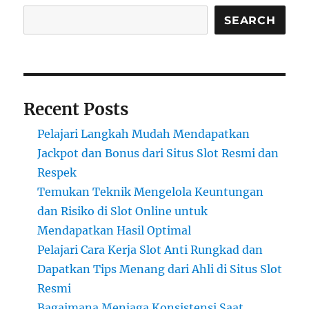
Ribet
SEARCH
Recent Posts
Pelajari Langkah Mudah Mendapatkan
Jackpot dan Bonus dari Situs Slot Resmi dan
Respek
Temukan Teknik Mengelola Keuntungan
dan Risiko di Slot Online untuk
Mendapatkan Hasil Optimal
Pelajari Cara Kerja Slot Anti Rungkad dan
Dapatkan Tips Menang dari Ahli di Situs Slot
Resmi
Bagaimana Menjaga Konsistensi Saat