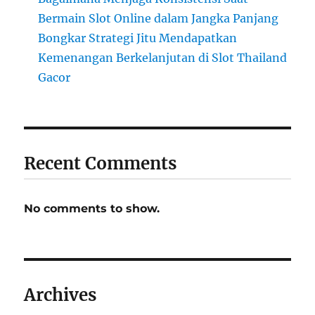
Bermain Slot Online dalam Jangka Panjang
Bongkar Strategi Jitu Mendapatkan
Kemenangan Berkelanjutan di Slot Thailand
Gacor
Recent Comments
No comments to show.
Archives