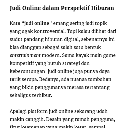
Judi Online dalam Perspektif Hiburan
Kata “
judi online
” emang sering jadi topik
yang agak kontroversial. Tapi kalau dilihat dari
sudut pandang hiburan digital, sebenarnya ini
bisa dianggap sebagai salah satu bentuk
entertainment
modern. Sama kayak main game
kompetitif yang butuh strategi dan
keberuntungan, judi online juga punya daya
tarik serupa. Bedanya, ada nuansa tambahan
yang bikin penggunanya merasa tertantang
sekaligus terhibur.
Apalagi platform judi online sekarang udah
makin canggih. Desain yang ramah pengguna,
fitur keamanan yang makin ketat, sampai