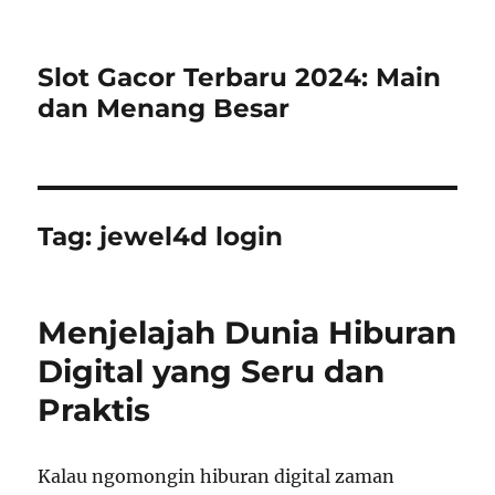
Slot Gacor Terbaru 2024: Main
dan Menang Besar
Tag:
jewel4d login
Menjelajah Dunia Hiburan
Digital yang Seru dan
Praktis
Kalau ngomongin hiburan digital zaman