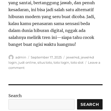
yang santai, bertanggung jawab, dan penuh
kesadaran, ini bisa jadi salah satu alternatif
hiburan modern yang seru buat dicoba. Jadi,
kalau kamu penasaran sama sensasi beda
dalam dunia hiburan digital, nggak ada
salahnya melirik tren ini—siapa tahu cocok
banget buat ngisi waktu luangmu!
Author
Posted
Tags
admin
September 17, 2025
jewel4d
,
jewel4d
on
login
,
judi online
,
situs toto
,
toto login
,
toto slot
Leave a
on
comment
Menjelajah
Dunia
Hiburan
Digital
yang
Search
Seru
dan
SEARCH
Praktis