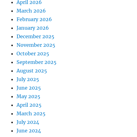
April 2026
March 2026
February 2026
January 2026
December 2025
November 2025
October 2025
September 2025
August 2025
July 2025
June 2025
May 2025
April 2025
March 2025
July 2024
June 2024