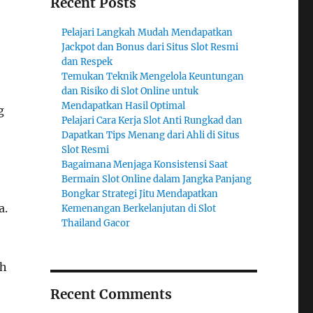
Recent Posts
Pelajari Langkah Mudah Mendapatkan
Jackpot dan Bonus dari Situs Slot Resmi
dan Respek
Temukan Teknik Mengelola Keuntungan
dan Risiko di Slot Online untuk
Mendapatkan Hasil Optimal
g
Pelajari Cara Kerja Slot Anti Rungkad dan
Dapatkan Tips Menang dari Ahli di Situs
Slot Resmi
Bagaimana Menjaga Konsistensi Saat
Bermain Slot Online dalam Jangka Panjang
Bongkar Strategi Jitu Mendapatkan
a.
Kemenangan Berkelanjutan di Slot
Thailand Gacor
uh
Recent Comments