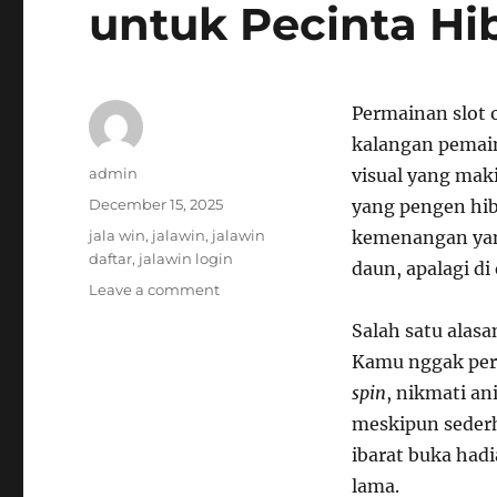
untuk Pecinta Hib
Permainan slot o
kalangan pemain
Author
admin
visual yang mak
Posted
December 15, 2025
yang pengen hibu
on
Tags
jala win
,
jalawin
,
jalawin
kemenangan yang
daftar
,
jalawin login
daun, apalagi di
on
Leave a comment
Rahasia
Salah satu alas
Serunya
Bermain
Kamu nggak perl
Slot
spin
, nikmati an
Online
meskipun sederh
untuk
Pecinta
ibarat buka hadi
Hiburan
lama.