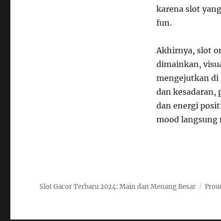
karena slot yang
fun.
Akhirnya, slot o
dimainkan, visu
mengejutkan di 
dan kesadaran, p
dan energi posit
mood langsung 
Slot Gacor Terbaru 2024: Main dan Menang Besar
Prou