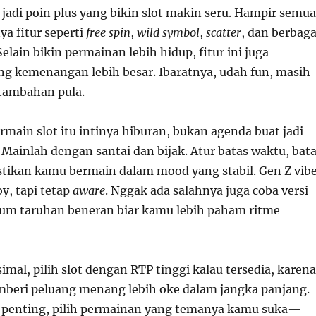
 jadi poin plus yang bikin slot makin seru. Hampir semua
a fitur seperti
free spin
,
wild symbol
,
scatter
, dan berbaga
 Selain bikin permainan lebih hidup, fitur ini juga
 kemenangan lebih besar. Ibaratnya, udah fun, masih
 tambahan pula.
ermain slot itu intinya hiburan, bukan agenda buat jadi
Mainlah dengan santai dan bijak. Atur batas waktu, bat
stikan kamu bermain dalam mood yang stabil. Gen Z vib
y, tapi tetap
aware
. Nggak ada salahnya juga coba versi
um taruhan beneran biar kamu lebih paham ritme
mal, pilih slot dengan RTP tinggi kalau tersedia, karena
mberi peluang menang lebih oke dalam jangka panjang.
 penting, pilih permainan yang temanya kamu suka—