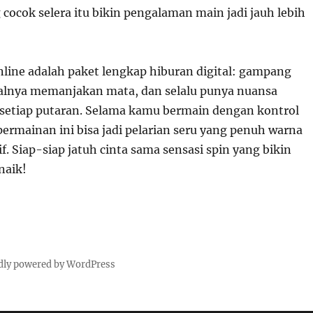
 cocok selera itu bikin pengalaman main jadi jauh lebih
nline adalah paket lengkap hiburan digital: gampang
alnya memanjakan mata, dan selalu punya nuansa
setiap putaran. Selama kamu bermain dengan kontrol
ermainan ini bisa jadi pelarian seru yang penuh warna
if. Siap-siap jatuh cinta sama sensasi spin yang bikin
naik!
dly powered by WordPress