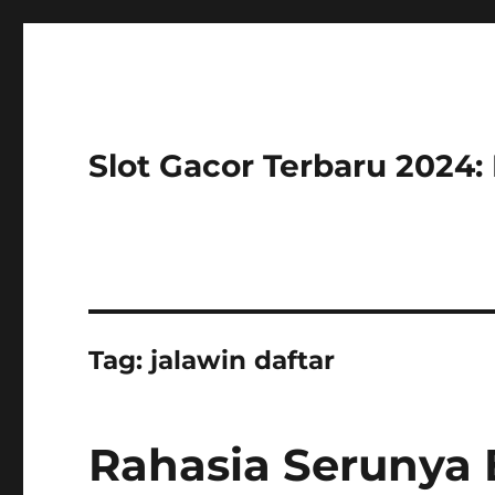
Slot Gacor Terbaru 2024
Tag:
jalawin daftar
Rahasia Serunya 