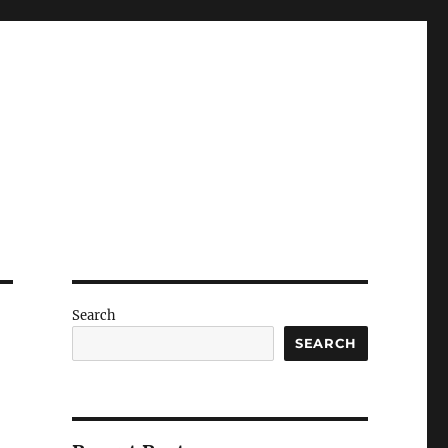
Search
SEARCH