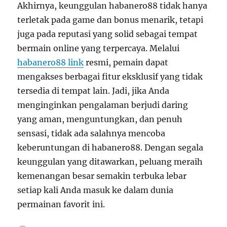
Akhirnya, keunggulan habanero88 tidak hanya
terletak pada game dan bonus menarik, tetapi
juga pada reputasi yang solid sebagai tempat
bermain online yang terpercaya. Melalui
habanero88 link
resmi, pemain dapat
mengakses berbagai fitur eksklusif yang tidak
tersedia di tempat lain. Jadi, jika Anda
menginginkan pengalaman berjudi daring
yang aman, menguntungkan, dan penuh
sensasi, tidak ada salahnya mencoba
keberuntungan di habanero88. Dengan segala
keunggulan yang ditawarkan, peluang meraih
kemenangan besar semakin terbuka lebar
setiap kali Anda masuk ke dalam dunia
permainan favorit ini.