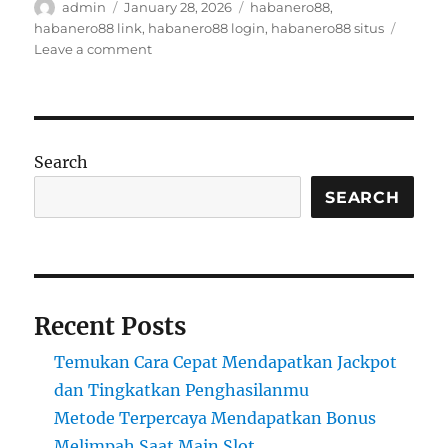
Author
Posted
Tags
admin
January 28, 2026
habanero88
,
on
habanero88 link
,
habanero88 login
,
habanero88 situs
on
Leave a comment
Situs
Slot
Gacor
yang
Membuat
Search
Kemenangan
Terasa
SEARCH
Lebih
Dekat
Recent Posts
Temukan Cara Cepat Mendapatkan Jackpot
dan Tingkatkan Penghasilanmu
Metode Terpercaya Mendapatkan Bonus
Melimpah Saat Main Slot