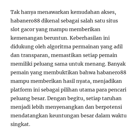
Tak hanya menawarkan kemudahan akses,
habanero88 dikenal sebagai salah satu situs
slot gacor yang mampu memberikan
kemenangan beruntun. Keberhasilan ini
didukung oleh algoritma permainan yang adil
dan transparan, memastikan setiap pemain
memiliki peluang sama untuk menang. Banyak
pemain yang membuktikan bahwa habanero88
mampu memberikan hasil nyata, menjadikan
platform ini sebagai pilihan utama para pencari
peluang besar. Dengan begitu, setiap taruhan
menjadi lebih menyenangkan dan berpotensi
mendatangkan keuntungan besar dalam waktu
singkat.